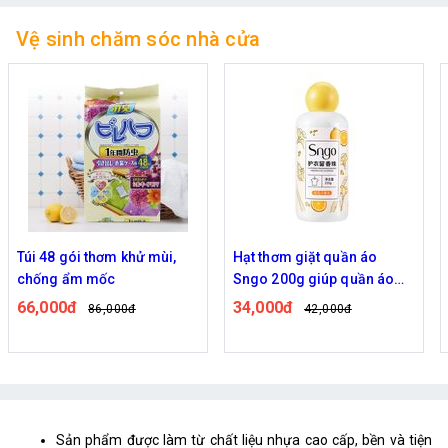
Vệ sinh chăm sóc nhà cửa
Hạt thơm giặt quần áo
Hộp 100 viên giặt xả White
Sngo 200g giúp quần áo
Dùng cho máy giặt quần áo
lưu hương lâu hơn
tiện lợi
34,000đ
102,000đ
42,000đ
126,000đ
Sản phẩm được làm từ chất liệu nhựa cao cấp, bền và tiện