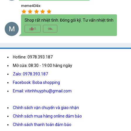
meme404ix
star
star
star
star
star
Shop rất nhiệt tình. Đóng gói kỹ. Tư vấn nhiệt tình
M
thumb_up_alt
reply_all
0
Hotline: 0978.393.187
Mở cửa: 08:30 - 19:00 hàng ngày
Zalo: 0978.393.187
Facebook: Boba shopping
Email: vitinhhuyphu@gmail.com
Chính sách vận chuyển và giao nhận
Chính sách mua hàng online đảm bảo
Chính sách thanh toán đảm bảo