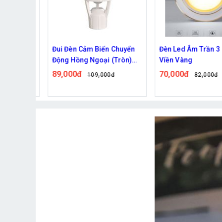
mặt trời
Đui Đèn Cảm Biến Chuyển
Đèn Led Âm Trần 3 M
Động Hồng Ngoại (Tròn)
Viền Vàng
Nối Đui E27
89,000đ
70,000đ
0đ
109,000đ
82,000đ