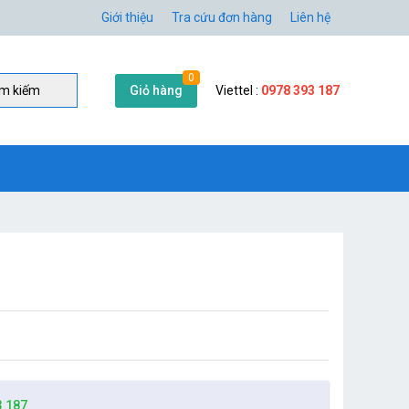
Giới thiệu
Tra cứu đơn hàng
Liên hệ
0
Giỏ hàng
Viettel :
0978 393 187
̀m kiếm
3 187