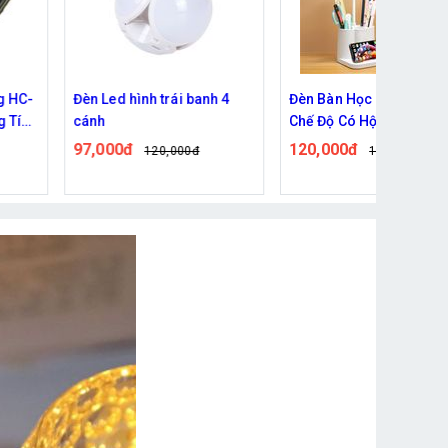
HC-
Đèn Led hình trái banh 4
Đèn Bàn Học P9 800LUX 3
Tích
cánh
Chế Độ Có Hộc Đựng Bút
97,000đ
120,000đ
120,000đ
154,000đ