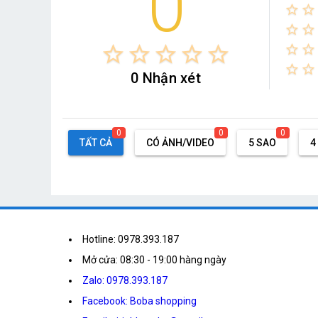
0
star_border
star_border
star_border
star_border
star_border
star_border
star_border
star_border
star_border
star_border
star_border
star_border
star_border
0 Nhận xét
0
0
0
TẤT CẢ
CÓ ẢNH/VIDEO
5 SAO
4
Hotline: 0978.393.187
Mở cửa: 08:30 - 19:00 hàng ngày
Zalo: 0978.393.187
Facebook: Boba shopping