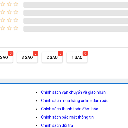
star_border
star_border
star_border
star_border
star_border
star_border
star_border
star_border
star_border
star_border
star_border
star_border
0
0
0
0
 SAO
3 SAO
2 SAO
1 SAO
Chính sách vận chuyển và giao nhận
Chính sách mua hàng online đảm bảo
Chính sách thanh toán đảm bảo
Chính sách bảo mật thông tin
Chính sách đổi trả