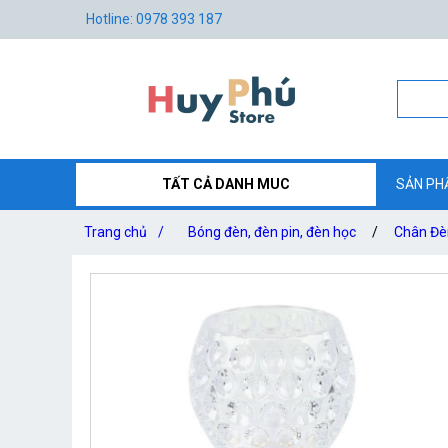
Hotline: 0978 393 187
TẤT CẢ DANH MUC
SẢN PH
Trang chủ
/
Bóng đèn, đèn pin, đèn học
/
Chân Đè