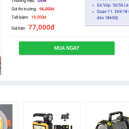
Thương hiệu:
OEM
Gò Vấp: 50/56 Lê
Giá thị trường:
96,000đ
Quận 11: 269/18 
Tiết kiệm:
19,000đ
đến 18h00)
77,000đ
Giá bán:
MUA NGAY