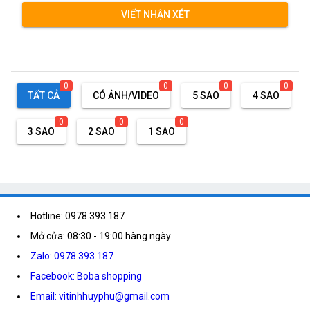
VIẾT NHẬN XÉT
0
0
0
0
TẤT CẢ
CÓ ẢNH/VIDEO
5 SAO
4 SAO
0
0
0
3 SAO
2 SAO
1 SAO
Hotline: 0978.393.187
Mở cửa: 08:30 - 19:00 hàng ngày
Zalo: 0978.393.187
Facebook: Boba shopping
Email: vitinhhuyphu@gmail.com