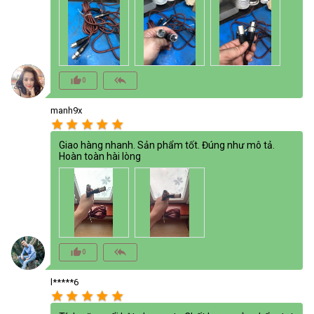
thumb_up_alt
reply_all
0
manh9x
star
star
star
star
star
Giao hàng nhanh. Sản phẩm tốt. Đúng như mô tả.
Hoàn toàn hài lòng
thumb_up_alt
reply_all
0
l*****6
star
star
star
star
star