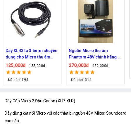
Dây XLR3 to 3.5mm chuyên
Nguồn Micro thu âm
dụng cho Micro thu âm
Phantom 48V chính hãng -
(3M)
Kèm adapter
125,000đ
270,000đ
135,000đ
450,000đ
Đã bán: 194
Đã bán: 314
Dây Cáp Micro 2 Đầu Canon (XLR-XLR)
Dây dùng kết nối Micro với các thiết bị nguồn 48V, Mixer, Soundcard
cao cấp.