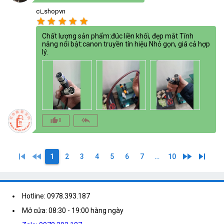
ci_shopvn
star
star
star
star
star
Chất lượng sản phẩm:đúc liền khối, đẹp mắt Tính
năng nổi bật:canon truyền tín hiệu Nhỏ gọn, giá cả hợp
lý.
thumb_up_alt
reply_all
0
skip_previous
fast_rewind
fast_forward
skip_next
1
2
3
4
5
6
7
…
10
Hotline: 0978.393.187
Mở cửa: 08:30 - 19:00 hàng ngày