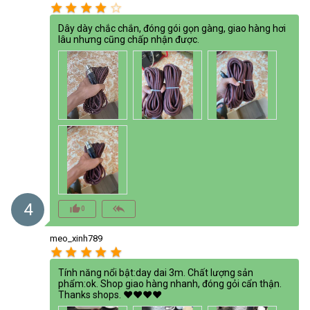
star
star
star
star
star_border
Dây dày chắc chắn, đóng gói gọn gàng, giao hàng hơi
lâu nhưng cũng chấp nhận được.
4
thumb_up_alt
reply_all
0
meo_xinh789
star
star
star
star
star
Tính năng nổi bật:day dai 3m. Chất lượng sản
phẩm:ok. Shop giao hàng nhanh, đóng gỏi cẩn thận.
Thanks shops. ❤️❤️❤️❤️