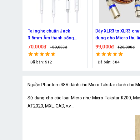
ck
Dây XLR3 to XLR3 chuyên
Dây XLR3 to 3.5mm c
ống
dụng cho Micro thu âm
dụng cho Micro thu 
(3M)
99,000đ
125,000đ
126,000đ
135,000đ
Đã bán: 584
Đã bán: 194
Nguồn Phantom 48V dành cho Micro Takstar dành cho Mic
Sử dụng cho các loại Micro như Micro Takstar K200, Mi
AT2020, MXL, CAD, v.v....