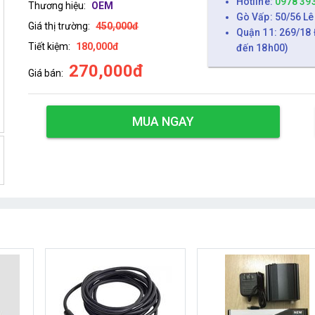
Hotline:
0978 39
Thương hiệu:
OEM
Gò Vấp: 50/56 Lê
Giá thị trường:
450,000đ
Quận 11: 269/18 
Tiết kiệm:
180,000đ
đến 18h00)
270,000đ
Giá bán:
MUA NGAY