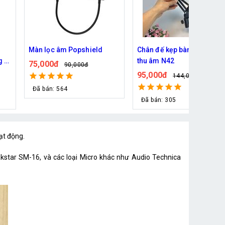
Chân đế kẹp bàn gắn mic
Dây livestream 6.5 Ra 3.5
thu âm N42
dùng cho các loại micxer ,
soundcard iconpro
95,000đ
125,000đ
144,000đ
170,000đ
Đã bán: 305
Đã bán: 341
ạt động.
kstar SM-16, và các loại Micro khác như Audio Technica