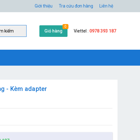
Giới thiệu
Tra cứu đơn hàng
Liên hệ
0
Giỏ hàng
Viettel :
0978 393 187
̀m kiếm
g - Kèm adapter