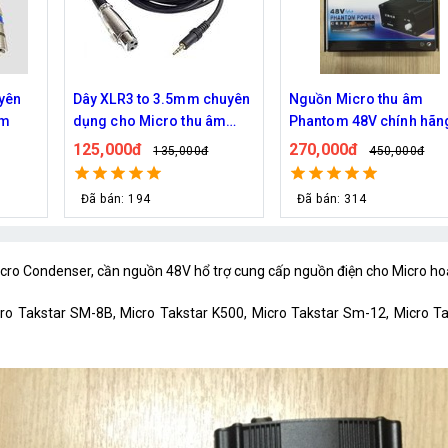
huyên
Nguồn Micro thu âm
Màn lọc âm Popshield
âm
Phantom 48V chính hãng -
75,000đ
90,000đ
Kèm adapter
270,000đ
450,000đ
Đã bán: 564
Đã bán: 314
ro Condenser, cần nguồn 48V hổ trợ cung cấp nguồn điện cho Micro ho
cro Takstar SM-8B, Micro Takstar K500, Micro Takstar Sm-12, Micro Ta