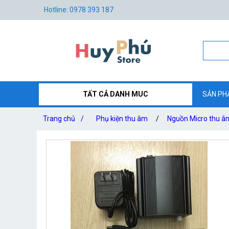
Hotline: 0978 393 187
TẤT CẢ DANH MUC
SẢN PH
Trang chủ
/
Phụ kiện thu âm
/
Nguồn Micro thu â