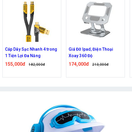
́p Dây Sạc Nhanh 4 trong
Giá Đỡ Ipad, Điện Thoại
Giá 
Tiện Lợi Đa Năng
Xoay 360 Độ
AT-1
55,000đ
174,000đ
69,
182,000đ
213,000đ