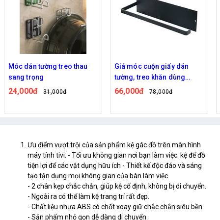
Móc dán tường treo thau
Giá móc cuộn giấy dán
sang trọng
tường, treo khăn dùng
trong nhà bếp, phòng tắm
24,000đ
66,000đ
31,000đ
78,000đ
Ưu điểm vượt trội của sản phẩm kệ gác đồ trên màn hình
máy tính tivi: - Tối ưu không gian nơi bạn làm việc: kệ để đồ
tiện lợi để các vật dụng hữu ích - Thiết kế độc đáo và sáng
tạo tận dụng mọi không gian của bàn làm việc.
- 2 chân kẹp chắc chắn, giúp kệ cố định, không bị di chuyển.
- Ngoài ra có thể làm kệ trang trí rất đẹp.
- Chất liệu nhựa ABS có chốt xoay giữ chắc chắn siêu bền
- Sản phẩm nhỏ gọn dễ dàng di chuyển.