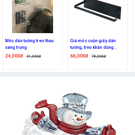
n tường treo thau
Giá móc cuộn giấy dán
Móc dán 
rọng
tường, treo khăn dùng
13,000đ
trong nhà bếp, phòng tắm
0đ
66,000đ
31,000đ
78,000đ