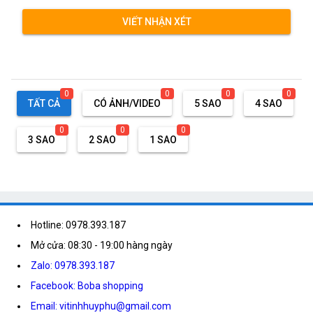
VIẾT NHẬN XÉT
0
0
0
0
TẤT CẢ
CÓ ẢNH/VIDEO
5 SAO
4 SAO
0
0
0
3 SAO
2 SAO
1 SAO
Hotline: 0978.393.187
Mở cửa: 08:30 - 19:00 hàng ngày
Zalo: 0978.393.187
Facebook: Boba shopping
Email: vitinhhuyphu@gmail.com