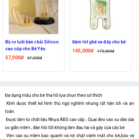
on
Đệm lót ghế xe đẩy cho bé
Bộ 48 bút dạ quang kèm túi
145,000đ
115,000đ
173,000đ
136,000đ
Đa dạng mẫu cho bé tha hồ lựa chọn theo sở thích
Kính được thiết kế hình thú ngộ nghĩnh nhưng rất tiện ích và an
toàn.
Được làm từ chất liệu Nhựa ABS cao cấp , Quai đeo cao su dẻo dai
co giãn mềm , đàn hồi tốt không làm đau tai và gáy của các bé.
Vèn cao su mềm bao quanh và nịt chặt vành mắt cho bé,bảo vệ