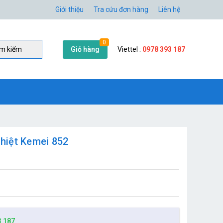
Giới thiệu
Tra cứu đơn hàng
Liên hệ
0
Giỏ hàng
Viettel :
0978 393 187
̀m kiếm
hiệt Kemei 852
3 187