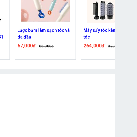
Lược bấm làm sạch tóc và
Máy sấy tóc kèm 3 đầu uổ
51
da đầu
tóc
67,000đ
264,000đ
86,000đ
329,000đ