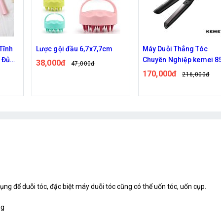
Tĩnh
Lược gội đầu 6,7x7,7cm
Máy Duỗi Thẳng Tóc
 Đủ
Chuyên Nghiệp kemei 8
38,000đ
47,000đ
170,000đ
216,000đ
ụng để duỗi tóc, đặc biệt máy duỗi tóc cũng có thể uốn tóc, uốn cụp.
ng