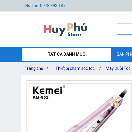
Hotline: 0978 393 187
TẤT CẢ DANH MUC
SẢN PH
Trang chủ
/
Thiết bị chăm sóc tóc
/
Máy Duỗi Tóc 