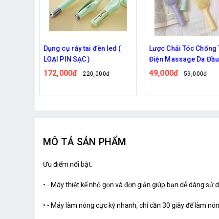
y Tự
Dụng cụ ráy tai đèn led (
Lược Chải Tóc Chống 
Bám
LOẠI PIN SẠC )
Điện Massage Da Đầu
Màu
172,000đ
49,000đ
220,000đ
59,000đ
MÔ TẢ SẢN PHẨM
Ưu điểm nổi bật:
• - Máy thiệt kế nhỏ gọn và đơn giản giúp bạn dễ dàng sử d
• - Máy làm nóng cực kỳ nhanh, chỉ cần 30 giây để làm nó