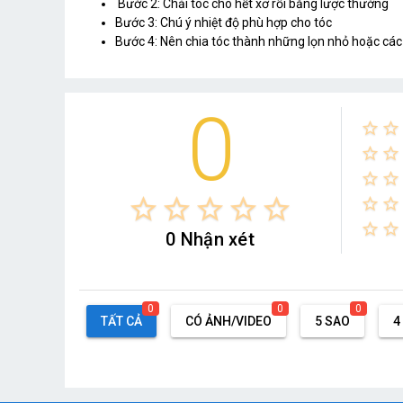
Bước 2: Chải tóc cho hết xơ rối bằng lược thường
Bước 3: Chú ý nhiệt độ phù hợp cho tóc
Bước 4: Nên chia tóc thành những lọn nhỏ hoặc các
0
star_border
star_border
star_border
star_border
star_border
star_border
star_border
star_border
star_border
star_border
star_border
star_border
star_border
star_border
star_border
0 Nhận xét
0
0
0
TẤT CẢ
CÓ ẢNH/VIDEO
5 SAO
4