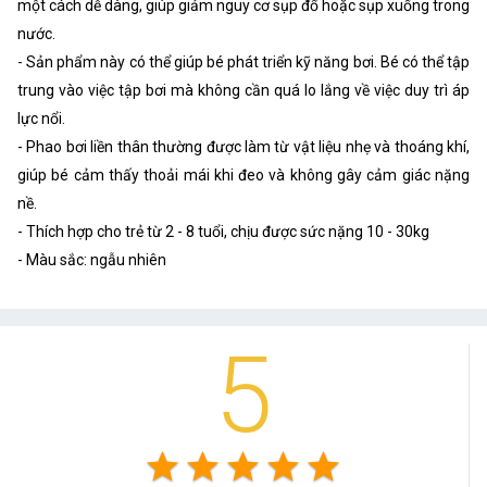
một cách dễ dàng, giúp giảm nguy cơ sụp đổ hoặc sụp xuống trong
nước.
- Sản phẩm này có thể giúp bé phát triển kỹ năng bơi. Bé có thể tập
trung vào việc tập bơi mà không cần quá lo lắng về việc duy trì áp
lực nổi.
- Phao bơi liền thân thường được làm từ vật liệu nhẹ và thoáng khí,
giúp bé cảm thấy thoải mái khi đeo và không gây cảm giác nặng
nề.
- Thích hợp cho trẻ từ 2 - 8 tuổi, chịu được sức nặng 10 - 30kg
- Màu sắc: ngẫu nhiên
5
star
star
star
star
star