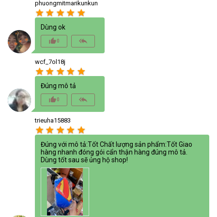
phuongmitmarikunkun
star
star
star
star
star
Dùng ok
thumb_up_alt
reply_all
0
wcf_7ol18j
star
star
star
star
star
Đúng mô tả
thumb_up_alt
reply_all
0
trieuha15883
star
star
star
star
star
Đúng với mô tả:Tốt Chất lượng sản phẩm:Tốt Giao
hàng nhanh đóng gói cẩn thận hàng đúng mô tả.
Dùng tốt sau sẽ ủng hộ shop!