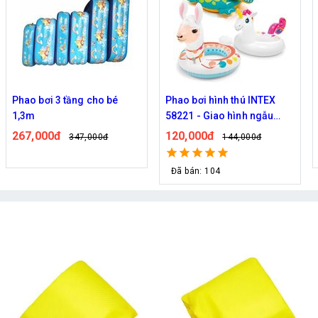
Phao bơi hình thú INTEX
Phao bơi hình thú 3D nhiều
58221 - Giao hình ngẫu
hình cho bé
nhiên
120,000đ
72,000đ
144,000đ
121,000đ
Đã bán: 104