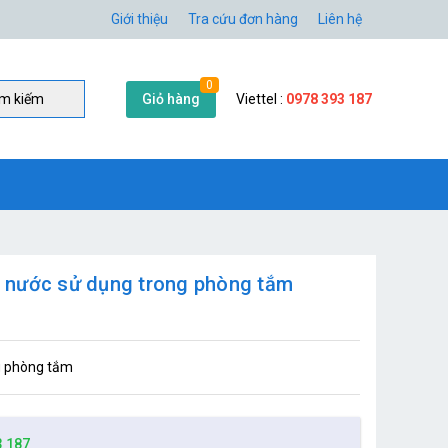
Giới thiệu
Tra cứu đơn hàng
Liên hệ
0
Giỏ hàng
Viettel :
0978 393 187
̀m kiếm
 nước sử dụng trong phòng tắm
g phòng tắm
3 187