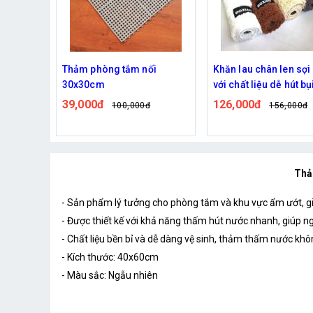
assage
Thảm phòng tắm nối
Khăn lau chân len sợi
g trơn
30x30cm
với chất liệu dễ hút bụ
giúp trang trí ngôi nh
39,000đ
126,000đ
100,000đ
156,000đ
bạn thêm ấm cúng, s
sẽ.
Thả
- Sản phẩm lý tưởng cho phòng tắm và khu vực ẩm ướt, giú
- Được thiết kế với khả năng thấm hút nước nhanh, giúp n
- Chất liệu bền bỉ và dễ dàng vệ sinh, thảm thấm nước kh
- Kích thước: 40x60cm
- Màu sắc: Ngẫu nhiên