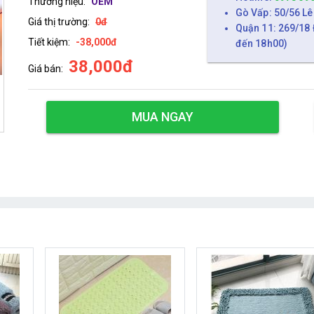
Thương hiệu:
OEM
Gò Vấp: 50/56 Lê
Giá thị trường:
0đ
Quận 11: 269/18 
Tiết kiệm:
-38,000đ
đến 18h00)
38,000đ
Giá bán:
MUA NGAY