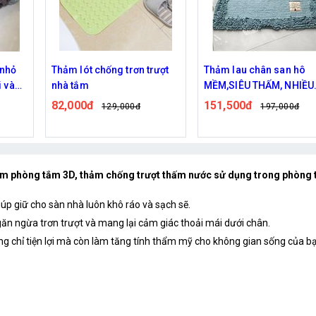
 nhỏ
Thảm lót chống trơn trượt
Thảm lau chân san hô
i và
nhà tắm
MỀM,SIÊU THẤM, NHIỀU
à của
MÀU 40x60
82,000đ
151,500đ
129,000đ
197,000đ
ạch
m phòng tắm 3D, thảm chống trượt thấm nước sử dụng trong phòng
p giữ cho sàn nhà luôn khô ráo và sạch sẽ.
găn ngừa trơn trượt và mang lại cảm giác thoải mái dưới chân.
ông chỉ tiện lợi mà còn làm tăng tính thẩm mỹ cho không gian sống của b