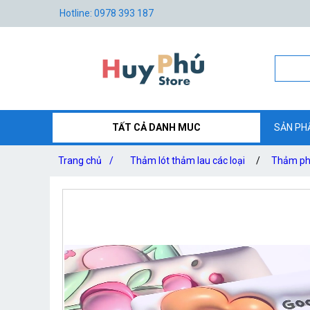
Hotline: 0978 393 187
TẤT CẢ DANH MUC
SẢN PH
Trang chủ
/
Thảm lót thảm lau các loại
/
Thảm phò