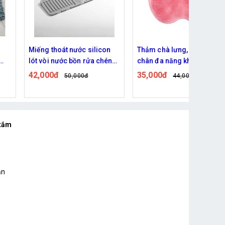
Miếng thoát nước silicon
Thảm chà lưng, massage
lót vòi nước bồn rửa chén
chân đa năng không trơn
cho nhà bếp
trượt
42,000đ
35,000đ
50,000đ
44,000đ
 tắm
ạn