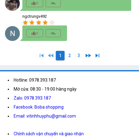
thumb_up_alt
reply_all
0
ngctrungv492
star
star
star
star
star_border
N
thumb_up_alt
reply_all
0
skip_previous
fast_rewind
fast_forward
skip_next
1
2
3
Hotline: 0978.393.187
Mở cửa: 08:30 - 19:00 hàng ngày
Zalo: 0978.393.187
Facebook: Boba shopping
Email: vitinhhuyphu@gmail.com
Chính sách vận chuyển và giao nhận