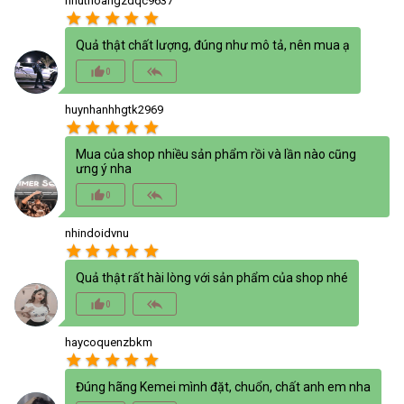
nhuthoangzdqc9637
star
star
star
star
star
Quả thật chất lượng, đúng như mô tả, nên mua ạ
thumb_up_alt
reply_all
0
huynhanhhgtk2969
star
star
star
star
star
Mua của shop nhiều sản phẩm rồi và lần nào cũng
ưng ý nha
thumb_up_alt
reply_all
0
nhindoidvnu
star
star
star
star
star
Quả thật rất hài lòng với sản phẩm của shop nhé
thumb_up_alt
reply_all
0
haycoquenzbkm
star
star
star
star
star
Đúng hãng Kemei mình đặt, chuổn, chất anh em nha