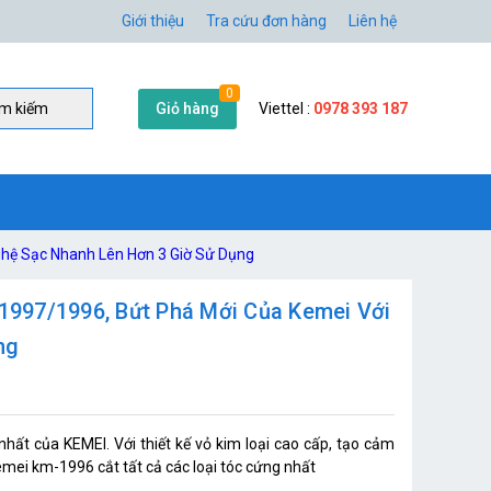
Giới thiệu
Tra cứu đơn hàng
Liên hệ
0
Giỏ hàng
Viettel :
0978 393 187
̀m kiếm
hệ Sạc Nhanh Lên Hơn 3 Giờ Sử Dụng
997/1996, Bứt Phá Mới Của Kemei Với
ng
hất của KEMEI. Với thiết kế vỏ kim loại cao cấp, tạo cảm
mei km-1996 cắt tất cả các loại tóc cứng nhất