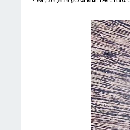
Đông cơ mạnh mẻ giúp kemei km-1996 cắt tất cả cá