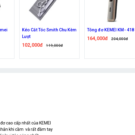
hu Kèm
Tông đơ KEMEI KM- 418
Tông Đơ Cắt Tóc Chắn V
Vintage T9 Hình rồng
164,000đ
204,000đ
phượng
99,000đ
189,000đ
 đơ cao cấp nhất của KEMEI
c chắn khi cầm và rất đầm tay