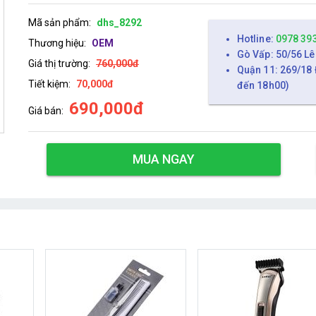
Mã sản phẩm:
dhs_8292
Hotline:
0978 39
Thương hiệu:
OEM
Gò Vấp: 50/56 Lê
Giá thị trường:
760,000đ
Quận 11: 269/18 
Tiết kiệm:
70,000đ
đến 18h00)
690,000đ
Giá bán:
MUA NGAY