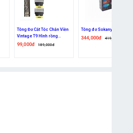
iền
Tông đơ Sokany 5602
Tông đơ chấn viền Vintage
T9
344,000đ
419,000đ
99,000đ
121,000đ