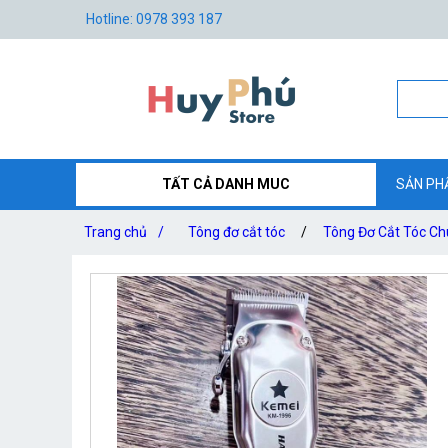
Hotline: 0978 393 187
TẤT CẢ DANH MUC
SẢN PH
Trang chủ
/
Tông đơ cắt tóc
/
Tông Đơ Cắt Tóc Ch