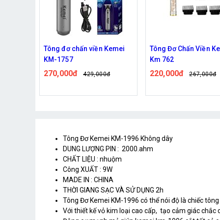
 Kemei
Tông Đơ Chấn Viền Kemei
Kéo Cắt Tóc Smith C
Km 762
Lượt
220,000đ
102,000đ
0đ
267,000đ
119,000đ
Tông Đơ Kemei KM-1996 Không dây
DUNG LƯỢNG PIN : 2000.ahm
CHẤT LIỆU : nhuộm
Công XUẤT : 9W
MADE IN : CHINA
THỜI GIANG SẠC VÀ SỬ DỤNG 2h
Tông Đơ Kemei KM-1996 có thể nói độ là chiếc tông
Với thiết kế vỏ kim loại cao cấp, tạo cảm giác chắ