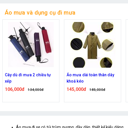
Áo mưa và dụng cụ đi mưa
 chiều tự
Áo mưa dài toàn thân dây
Cây dù che mưa tự
khoá kéo
đèn
145,000đ
155,000đ
,000đ
185,000đ
195,00
Áo mưa đi xe có túi trùm gương dầy dặn, thiết kế kiểu dáng