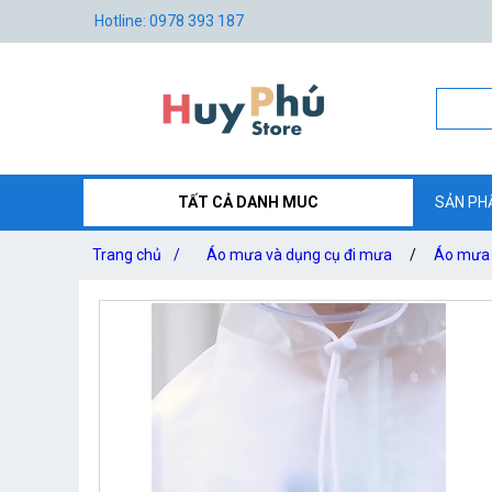
Hotline: 0978 393 187
TẤT CẢ DANH MUC
SẢN PH
Trang chủ
/
Áo mưa và dụng cụ đi mưa
/
Áo mưa b