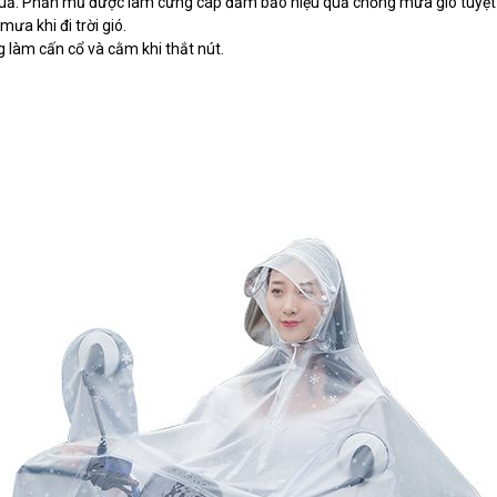
uả. Phần mũ được làm cứng cáp đảm bảo hiệu quả chống mưa gió tuyệt đối
ưa khi đi trời gió.
g làm cấn cổ và cằm khi thắt nút.