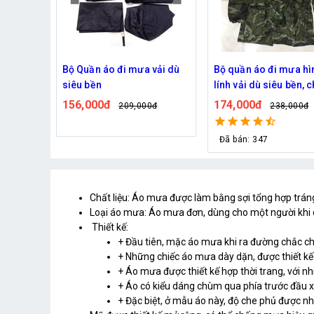
vải dù
Bộ quần áo đi mưa hình
combo 100 miếng bọc
lính vải dù siêu bền, chất
43,000đ
106,000đ
liệu vải cao cấp, chống
174,000đ
0đ
238,000đ
thấm nước tuyệt đối, dễ
dàng phơi
Đã bán: 347
Chất liệu: Áo mưa được làm bằng sợi tổng hợp trán
Loại áo mưa: Áo mưa đơn, dùng cho một người khi 
Thiết kế:
+ Đầu tiên, mặc áo mưa khi ra đường chắc chắ
+ Những chiếc áo mưa dày dặn, được thiết kế 
+ Áo mưa được thiết kế hợp thời trang, với n
+ Áo có kiểu dáng chùm qua phía trước đầu x
+ Đặc biệt, ở mẫu áo này, độ che phủ được n