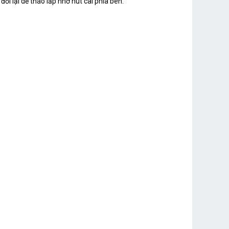
 lại dễ tháo lắp nhờ nút cài phía bên.