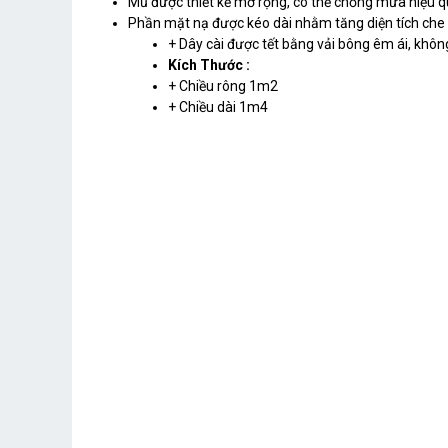
Mũ được thiết kế mở rộng, có thể chống mưa hiệu q
Phần mặt nạ được kéo dài nhằm tăng diện tích che m
+ Dây cài được tết bằng vải bông êm ái, khôn
Kích Thước :
+ Chiều rông 1m2
+ Chiều dài 1m4