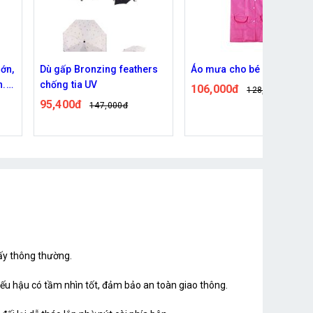
rs
Áo mưa cho bé hình thú
Áo mưa eva
106,000đ
54,000đ
128,000đ
133,000đ
iấy thông thường.
ếu hậu có tầm nhìn tốt, đảm bảo an toàn giao thông.