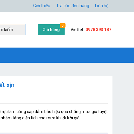
Giới thiệu
Tra cứu đơn hàng
Liên hệ
0
Giỏ hàng
Viettel :
0978 393 187
̀m kiếm
ất xịn
được làm cứng cáp đảm bảo hiệu quả chống mưa gió tuyệt
 nhằm tăng diện tích che mưa khi đi trời gió.