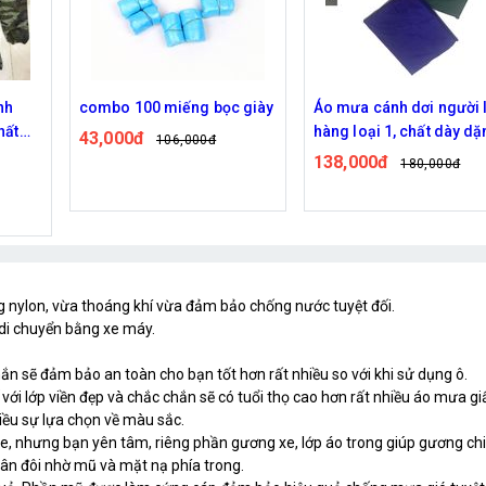
 giày
Áo mưa cánh dơi người lớn,
Dù gấp Bronzing feathe
hàng loại 1, chất dày dặn.
chống tia UV
1,4m,chất liệu vải dù cao
138,000đ
95,400đ
180,000đ
147,000đ
cấp, chống thấm nước.
3326
g nylon, vừa thoáng khí vừa đảm bảo chống nước tuyệt đối.
di chuyển bằng xe máy.
n sẽ đảm bảo an toàn cho bạn tốt hơn rất nhiều so với khi sử dụng ô.
với lớp viền đẹp và chắc chắn sẽ có tuổi thọ cao hơn rất nhiều áo mưa g
hiều sự lựa chọn về màu sắc.
e, nhưng bạn yên tâm, riêng phần gương xe, lớp áo trong giúp gương chi
hân đôi nhờ mũ và mặt nạ phía trong.