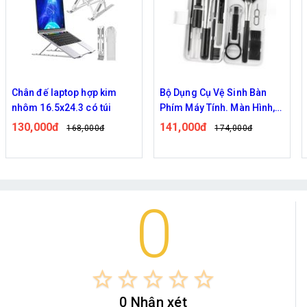
Chân đế laptop hợp kim
Bộ Dụng Cụ Vệ Sinh Bàn
nhôm 16.5x24.3 có túi
Phím Máy Tính. Màn Hình,
Điện Thoại 18 Trong 1 Tiện
130,000đ
141,000đ
168,000đ
174,000đ
Dụng
0
star_border
star_border
star_border
star_border
star_border
0 Nhận xét