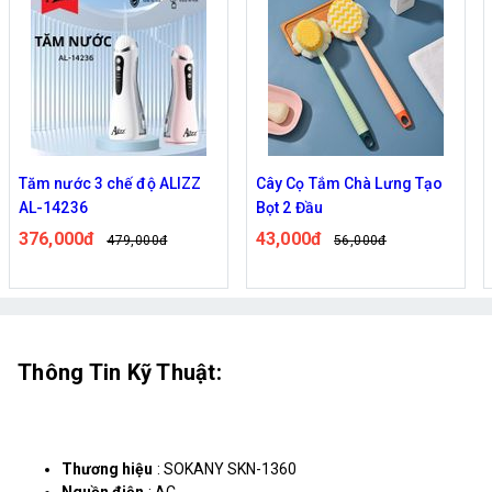
Tăm nước 3 chế độ ALIZZ
Cây Cọ Tắm Chà Lưng Tạo
AL-14236
Bọt 2 Đầu
376,000đ
43,000đ
479,000đ
56,000đ
Thông Tin Kỹ Thuật:
Thương hiệu
: SOKANY SKN-1360
Nguồn điện
: AC