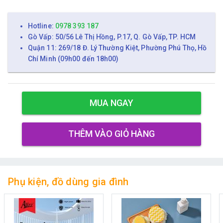
Hotline:
0978 393 187
Gò Vấp: 50/56 Lê Thị Hồng, P.17, Q. Gò Vấp, TP. HCM
Quận 11: 269/18 Đ. Lý Thường Kiệt, Phường Phú Thọ, Hồ
Chí Minh (09h00 đến 18h00)
MUA NGAY
THÊM VÀO GIỎ HÀNG
Phụ kiện, đồ dùng gia đình