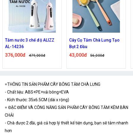
Tăm nước 3 chế độ ALIZZ
Cây Cọ Tắm Chà Lưng Tạo
AL-14236
Bọt 2 Đầu
376,000đ
43,000đ
479,000đ
56,000đ
=THÔNG TIN SẢN PHẨM CÂY BÔNG TẮM CHÀ LƯNG
- Chất liệu: ABS+PE+vải bông+EVA
- Kích thước: 35x6.5CM (dài x rộng)
= ĐẶC ĐIỂM VÀ CÔNG NĂNG SẢN PHẨM CÂY BÔNG TẮM KÈM BÀN
CHẢI
- Chà được 2 đầi, giá cả hợp lý thiết kế tiện dụng, bạn sẽ tắm nhanh
hơn