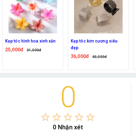
Kẹp tóc hình hoa xinh xắn
Kẹp tóc kim cương siêu
đẹp
25,000đ
31,000đ
36,000đ
43,000đ
0
star_border
star_border
star_border
star_border
star_border
0 Nhận xét