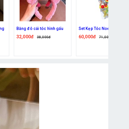
u
Set Kẹp Tóc Noel Cho Bé
Dây cột tóc ngọc trai
60,000đ
15,000đ
71,000đ
18,000đ
Đã bán: 341