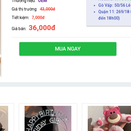
Thương hiệu:
OEM
Gò Vấp: 50/56 Lê
Giá thị trường:
43,000đ
Quận 11: 269/18 
Tiết kiệm:
7,000đ
đến 18h00)
36,000đ
Giá bán:
MUA NGAY