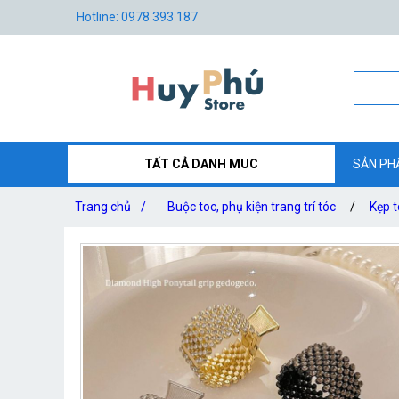
Hotline: 0978 393 187
TẤT CẢ DANH MUC
SẢN PH
Trang chủ
/
Buộc toc, phụ kiện trang trí tóc
/
Kẹp t