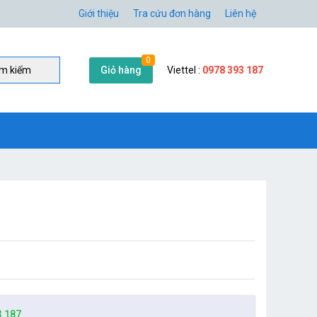
Giới thiệu
Tra cứu đơn hàng
Liên hệ
0
Giỏ hàng
Viettel :
0978 393 187
̀m kiếm
3 187