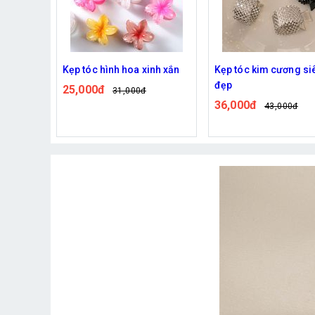
nh xắn
Kẹp tóc kim cương siêu
Băng đô cài tóc happ
đẹp
birthday
36,000đ
40,000đ
43,000đ
49,000đ