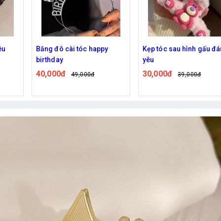
y
Kẹp tóc sau hình gấu đáng
Băng đô cái tóc hình gấ
yêu
32,000đ
38,000đ
30,000đ
39,000đ