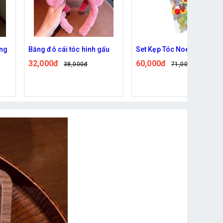
u
Set Kẹp Tóc Noel Cho Bé
Dây cột tóc ngọc trai
60,000đ
15,000đ
71,000đ
18,000đ
Đã bán: 341