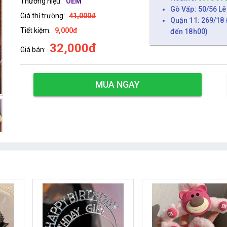
Thương hiệu:
OEM
Gò Vấp: 50/56 Lê
Giá thị trường:
41,000đ
Quận 11: 269/18 
Tiết kiệm:
9,000đ
đến 18h00)
32,000đ
Giá bán:
MUA NGAY