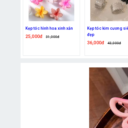
nh xắn
Kẹp tóc kim cương siêu
Băng đô cài tóc happ
đẹp
birthday
36,000đ
40,000đ
43,000đ
49,000đ