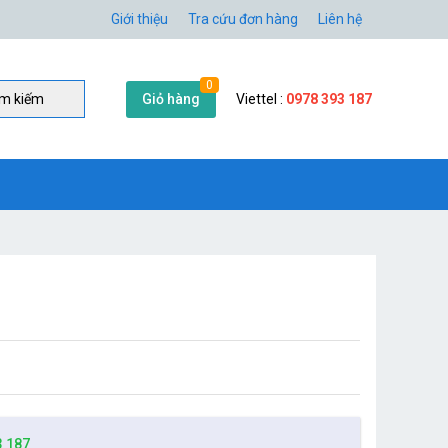
Giới thiệu
Tra cứu đơn hàng
Liên hệ
0
Giỏ hàng
Viettel :
0978 393 187
̀m kiếm
3 187