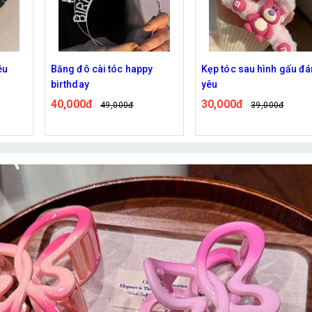
y
Kẹp tóc sau hình gấu đáng
Băng đô cái tóc hình gấ
yêu
32,000đ
38,000đ
30,000đ
39,000đ