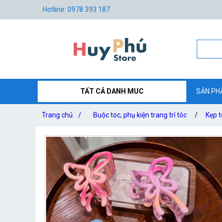
Hotline: 0978 393 187
TẤT CẢ DANH MUC
SẢN PH
Trang chủ
/
Buộc toc, phụ kiện trang trí tóc
/
Kẹp 