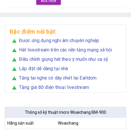
MUA THÊM
Đặc điểm nổi bật:
Được ứng dụng nghi âm chuyên nghiệp
warning
Hát livestream trên các nền tảng mạng xã hội
warning
Điều chỉnh giọng hát theo ý muốn như ca sỹ
warning
Lắp đặt dễ dàng tại nhà
warning
Tăng tai nghe có dây nhét tai Earldom
warning
Tặng giá đỡ điện thoại livestream
warning
Thông số kỹ thuật micro Woaichang BM-900
Hãng sản xuất
Woaichang