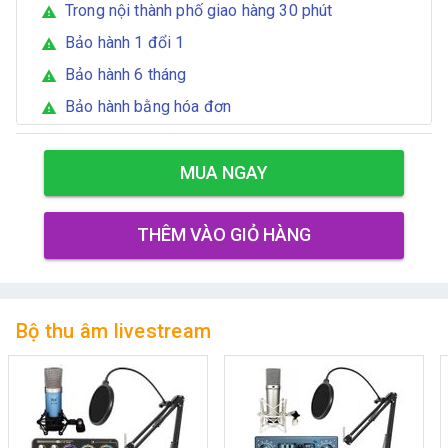
Trong nội thành phố giao hàng 30 phút
warning
Bảo hành 1 đổi 1
warning
Bảo hành 6 tháng
warning
Bảo hành bằng hóa đơn
warning
MUA NGAY
THÊM VÀO GIỎ HÀNG
Bộ thu âm livestream