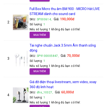
Full Box Micro thu âm BM 900 - MICRO Hát LIVE
STREAM dành cho sound card
Giá:
190,000đ
SKU:
SP000614,
2
Số lượng:
1
Nếu số lượng 1 không đủ bạn có thể:
MUA THÊM
Tai nghe chuẩn Jack 3.5mm Âm thanh sống
động
Giá:
70,000đ
SKU:
SP9100005847,
3
Số lượng:
1
Nếu số lượng 1 không đủ bạn có thể:
MUA THÊM
Giá đỡ điện thoại livestream, xem video, xoay
360 độ linh hoạt
Giá:
60,000đ
SKU:
dhs_10327,
4
Số lượng:
1
Nếu số lượng 1 không đủ bạn có thể: