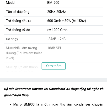
Model
BM-900
Tần số đáp ứng
20Hz-20kHz
Trở kháng đầu ra
600 Omh + 30% (At 1Khz)
Trở kháng tối đa
>= 1000 Omh
Độ nhạy
-34dB ± 2dB
Mức nhiễu âm tương
18dB SPL
đương (Equivalent noise
level)
Xem thêm
Mức áp lực âm thanh
150dB
đầu vào tối đa (Max
input SPL)
Thông số kỹ thuật Sound card X5
Bộ mic livestream Bm900 với Soundcard X5 được tặng tai nghe và
giá đỡ điện thoại
Model
Sound card X5
Hiệu ứng âm thanh
15 hiệu ứng (có thể cài đặt lên tới 21
Micro BM900 là một micro thu âm condenser chuyên