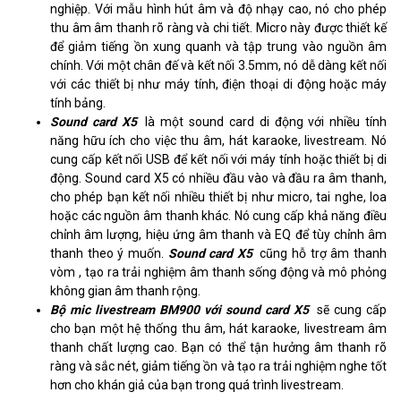
hiệu ứng)
nghiệp. Với mẫu hình hút âm và độ nhạy cao, nó cho phép
thu âm âm thanh rõ ràng và chi tiết. Micro này được thiết kế
Cổng vào/ra
XLR, TRS, TRRS 3.5mm, USB Type-
để giảm tiếng ồn xung quanh và tập trung vào nguồn âm
C
chính. Với một chân đế và kết nối 3.5mm, nó dễ dàng kết nối
với các thiết bị như máy tính, điện thoại di động hoặc máy
Kết nối không dây
Bluetooth 4.0
tính bảng.
Sound card X5
là một sound card di động với nhiều tính
Nguồn
USB Type-C
năng hữu ích cho việc thu âm, hát karaoke, livestream. Nó
cung cấp kết nối USB để kết nối với máy tính hoặc thiết bị di
Hỗ trợ micro
TRS, XLR 48V
động. Sound card X5 có nhiều đầu vào và đầu ra âm thanh,
Tương thích
cho phép bạn kết nối nhiều thiết bị như micro, tai nghe, loa
Máy tính, điện thoại, tablet, laptop
hoặc các nguồn âm thanh khác. Nó cung cấp khả năng điều
Pin sạc
1500mAh - Sử dụng liên tục 4 tiếng
chỉnh âm lượng, hiệu ứng âm thanh và EQ để tùy chỉnh âm
thanh theo ý muốn.
Sound card X5
cũng hỗ trợ âm thanh
vòm , tạo ra trải nghiệm âm thanh sống động và mô phỏng
không gian âm thanh rộng.
Bộ mic livestream BM900 với sound card X5
sẽ cung cấp
cho bạn một hệ thống thu âm, hát karaoke, livestream âm
thanh chất lượng cao. Bạn có thể tận hưởng âm thanh rõ
ràng và sắc nét, giảm tiếng ồn và tạo ra trải nghiệm nghe tốt
hơn cho khán giả của bạn trong quá trình livestream.