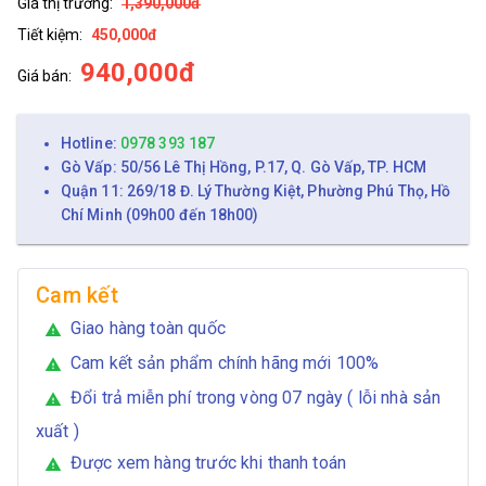
Giá thị trường:
1,390,000đ
Tiết kiệm:
450,000đ
940,000đ
Giá bán:
Hotline:
0978 393 187
Gò Vấp: 50/56 Lê Thị Hồng, P.17, Q. Gò Vấp, TP. HCM
Quận 11: 269/18 Đ. Lý Thường Kiệt, Phường Phú Thọ, Hồ
Chí Minh (09h00 đến 18h00)
Cam kết
Giao hàng toàn quốc
warning
Cam kết sản phẩm chính hãng mới 100%
warning
Đổi trả miễn phí trong vòng 07 ngày ( lỗi nhà sản
warning
xuất )
Được xem hàng trước khi thanh toán
warning