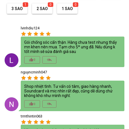
1
0
0
3 SAO
2 SAO
1 SAO
lvinhdiu124
star
star
star
star
star
Gói chống sóc cẩn thận. Hàng chưa test nhưng thấy
mn khen nên mua. Tạm cho 5* ưng đã. Nếu dùng k
tốt mình sẽ sửa đánh giá sau
thumb_up_alt
reply_all
0
nguyncminh047
star
star
star
star
star
Shop nhiệt tình. Tư vấn có tâm, giao hàng nhanh,
Soundcard và mic nhìn rất đẹp, cũng dễ dùng chứ
không khó như mình nghĩ.
thumb_up_alt
reply_all
0
trmthintin063
star
star
star
star
star