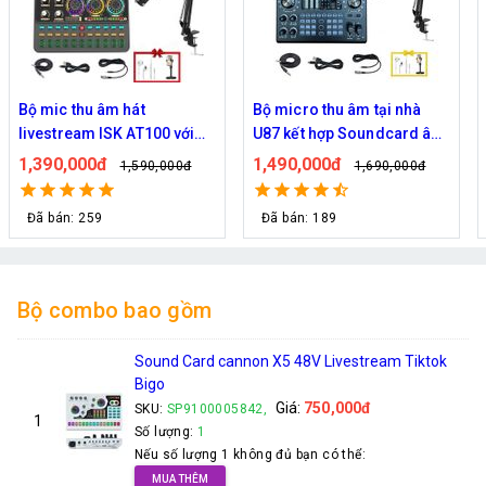
Bộ mic thu âm hát
Bộ micro thu âm tại nhà
livestream ISK AT100 với
U87 kết hợp Soundcard âm
Sound card k900
thanh C100
1,390,000đ
1,490,000đ
1,590,000đ
1,690,000đ
Đã bán: 259
Đã bán: 189
Bộ combo bao gồm
Sound Card cannon X5 48V Livestream Tiktok
Bigo
Giá:
750,000đ
SKU:
SP9100005842,
1
Số lượng:
1
Nếu số lượng 1 không đủ bạn có thể:
MUA THÊM