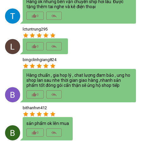
Hàng ok nhưng bên vận chuyển ship hơi lâu. Được
tặng thêm tai nghe và kê điện thoại
thumb_up_alt
reply_all
0
lctuntrung295
star
star
star
star
star
thumb_up_alt
reply_all
0
bingclinhgiang824
star
star
star
star
star
Hàng chuẩn , gia hop lý , chat lượng đam bảo , ung ho
shop lan sau nhe thời gian giao hàng ,nhanh sản
phẩm tốt đóng gói cẩn thận sẽ ủng hộ shop tiếp
thumb_up_alt
reply_all
0
bithanhvn412
star
star
star
star
star
sản phẩm ok lên mua
thumb_up_alt
reply_all
0