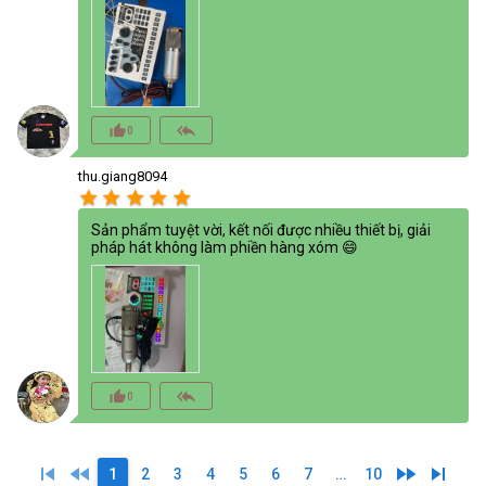
thumb_up_alt
reply_all
0
thu.giang8094
star
star
star
star
star
Sản phẩm tuyệt vời, kết nối được nhiều thiết bị, giải
pháp hát không làm phiền hàng xóm 😄
thumb_up_alt
reply_all
0
skip_previous
fast_rewind
fast_forward
skip_next
1
2
3
4
5
6
7
…
10