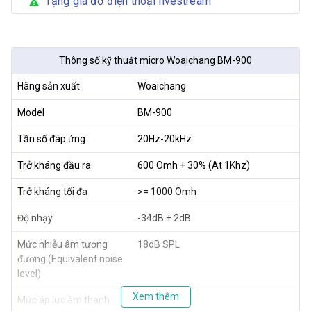
Tặng giá đỡ điện thoại livestream
warning
Thông số kỹ thuật micro Woaichang BM-900
Hãng sản xuất
Woaichang
Model
BM-900
Tần số đáp ứng
20Hz-20kHz
Trở kháng đầu ra
600 Omh + 30% (At 1Khz)
Trở kháng tối đa
>= 1000 Omh
Độ nhạy
-34dB ± 2dB
Mức nhiễu âm tương
18dB SPL
đương (Equivalent noise
level)
Xem thêm
Mức áp lực âm thanh
150dB