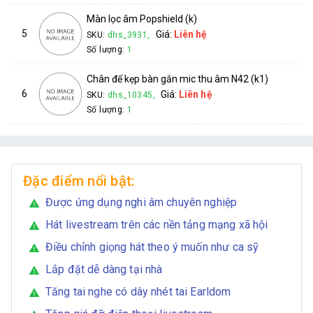
Màn lọc âm Popshield (k)
5
Giá:
Liên hệ
SKU:
dhs_3931,
Số lượng:
1
Chân đế kẹp bàn gắn mic thu âm N42 (k1)
6
Giá:
Liên hệ
SKU:
dhs_10345,
Số lượng:
1
Đặc điểm nổi bật:
Được ứng dụng nghi âm chuyên nghiệp
warning
Hát livestream trên các nền tảng mạng xã hội
warning
Điều chỉnh giọng hát theo ý muốn như ca sỹ
warning
Lắp đặt dễ dàng tại nhà
warning
Tăng tai nghe có dây nhét tai Earldom
warning