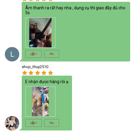
Âm thanh ra rất hay nha , dụng cụ thì giao đầy đủ cho
5s
L
thumb_up_alt
reply_all
0
shop_thuy2510
star
star
star
star
star
E nhận được hàng rồi ạ
thumb_up_alt
reply_all
0