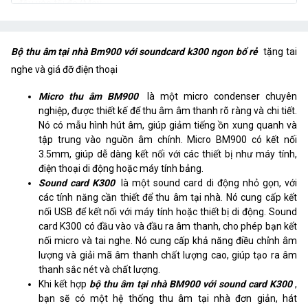
đầu vào tối đa (Max
input SPL)
Thông số kỹ thuật Sound card K300
Bộ thu âm tại nhà Bm900 với soundcard k300 ngon bổ rẻ
tặng tai
nghe và giá đỡ điện thoại
Thương hiệu
AQTA
Model
AQTA K300
Micro thu âm BM900
là một micro condenser chuyên
nghiệp, được thiết kế để thu âm âm thanh rõ ràng và chi tiết.
Xuất xứ
Trung Quốc
Nó có mẫu hình hút âm, giúp giảm tiếng ồn xung quanh và
tập trung vào nguồn âm chính. Micro BM900 có kết nối
Công suất
5W
3.5mm, giúp dễ dàng kết nối với các thiết bị như máy tính,
điện thoại di động hoặc máy tính bảng.
Nguồn điện
DC 5V 2A
Sound card K300
là một sound card di động nhỏ gọn, với
các tính năng cần thiết để thu âm tại nhà. Nó cung cấp kết
Dung lượng pin
1200mAh
nối USB để kết nối với máy tính hoặc thiết bị di động. Sound
Tỷ lệ tín hiệu/độ ồn
card K300 có đầu vào và đầu ra âm thanh, cho phép bạn kết
106dB
nối micro và tai nghe. Nó cung cấp khả năng điều chỉnh âm
Hiệu ứng
16 hiệu ứng âm thanh sinh động
lượng và giải mã âm thanh chất lượng cao, giúp tạo ra âm
thanh sắc nét và chất lượng.
Độ phân giải ghi
16bit/48kHz, 90dB signal to noise
Khi kết hợp
bộ thu âm tại nhà BM900 với sound card K300
,
ratio
bạn sẽ có một hệ thống thu âm tại nhà đơn giản, hát