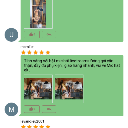
U
thumb_up_alt
reply_all
0
mamlien
star
star
star
star
star
Tính năng nổi bật:mic hát livetreams Đóng gói cẩn
thận, đầy đủ phụ kiện , giao hàng nhanh, vui vẻ Mic hát
ok .
M
thumb_up_alt
reply_all
0
levandieu2001
star
star
star
star
star