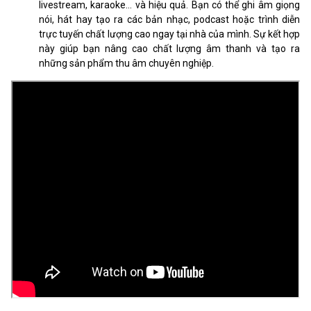
livestream, karaoke... và hiệu quả. Bạn có thể ghi âm giọng
Độ phân giải phát
16bit/48kHz, 100dB signal to noise
nói, hát hay tạo ra các bản nhạc, podcast hoặc trình diễn
ratio
trực tuyến chất lượng cao ngay tại nhà của mình. Sự kết hợp
này giúp bạn nâng cao chất lượng âm thanh và tạo ra
những sản phẩm thu âm chuyên nghiệp.