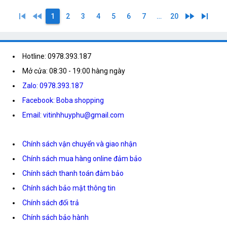
skip_previous
fast_rewind
fast_forward
skip_next
1
2
3
4
5
6
7
…
20
Hotline: 0978.393.187
Mở cửa: 08:30 - 19:00 hàng ngày
Zalo: 0978.393.187
Facebook: Boba shopping
Email: vitinhhuyphu@gmail.com
Chính sách vận chuyển và giao nhận
Chính sách mua hàng online đảm bảo
Chính sách thanh toán đảm bảo
Chính sách bảo mật thông tin
Chính sách đổi trả
Chính sách bảo hành