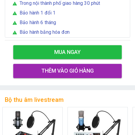
Trong nội thành phố giao hàng 30 phút
warning
Bảo hành 1 đổi 1
warning
Bảo hành 6 tháng
warning
Bảo hành bằng hóa đơn
warning
MUA NGAY
THÊM VÀO GIỎ HÀNG
Bộ thu âm livestream