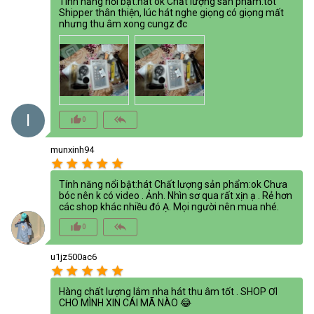
Tính năng nổi bật:hát ok Chất lượng sản phẩm:tốt
Shipper thân thiện, lúc hát nghe giọng có giọng mất
nhưng thu âm xong cungz đc
I
thumb_up_alt
reply_all
0
munxinh94
star
star
star
star
star
Tính năng nổi bật:hát Chất lượng sản phẩm:ok Chưa
bóc nên k có video . Ảnh. Nhìn sơ qua rất xịn ạ . Rẻ hơn
các shop khác nhiều đó Ạ. Mọi người nên mua nhé.
thumb_up_alt
reply_all
0
u1jz500ac6
star
star
star
star
star
Hàng chất lượng lắm nha hát thu âm tốt . SHOP ƠI
CHO MÌNH XIN CÁI MÃ NÀO 😂