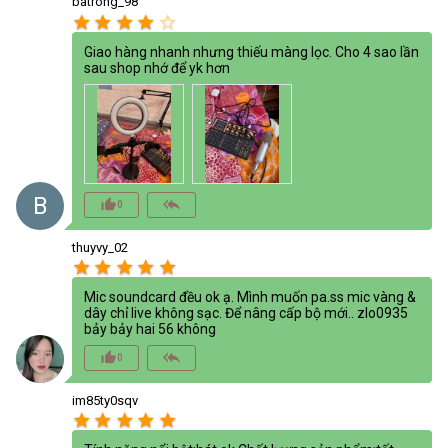
batrong_98
star
star
star
star
star_border
Giao hàng nhanh nhưng thiếu màng lọc. Cho 4 sao lần
sau shop nhớ để yk hơn
B
thumb_up_alt
reply_all
0
thuyvy_02
star
star
star
star
star
Mic soundcard đều ok ạ. Mình muốn pa.ss mic vàng &
dây chỉ live không sạc. Để nâng cấp bộ mới.. zlo0935
bảy bảy hai 56 không
thumb_up_alt
reply_all
0
im85ty0sqv
star
star
star
star
star