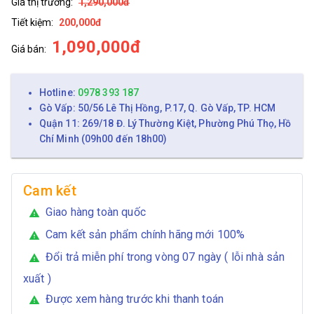
Giá thị trường:
1,290,000đ
Tiết kiệm:
200,000đ
1,090,000đ
Giá bán:
Hotline:
0978 393 187
Gò Vấp: 50/56 Lê Thị Hồng, P.17, Q. Gò Vấp, TP. HCM
Quận 11: 269/18 Đ. Lý Thường Kiệt, Phường Phú Thọ, Hồ
Chí Minh (09h00 đến 18h00)
Cam kết
Giao hàng toàn quốc
warning
Cam kết sản phẩm chính hãng mới 100%
warning
Đổi trả miễn phí trong vòng 07 ngày ( lỗi nhà sản
warning
xuất )
Được xem hàng trước khi thanh toán
warning