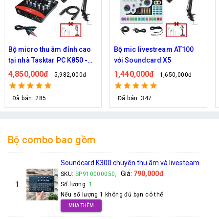
Bộ micro thu âm đỉnh cao
Bộ mic livestream AT100
tại nhà Tasktar PC K850 -
với Soundcard X5
Upod Pro - Tặng tai nghe
4,850,000đ
1,440,000đ
5,982,000đ
1,650,000đ
Đã bán: 285
Đã bán: 347
Bộ combo bao gồm
Soundcard K300 chuyên thu âm và livesteam
Giá:
790,000đ
SKU:
SP910000050,
1
Số lượng:
1
Nếu số lượng 1 không đủ bạn có thể:
MUA THÊM