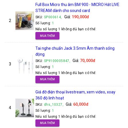
Full Box Micro thu âm BM 900 - MICRO Hát LIVE
STREAM dành cho sound card
Giá:
190,000đ
SKU:
SP000614,
2
Số lượng:
1
Nếu số lượng 1 không đủ bạn có thể:
MUA THÊM
Tai nghe chuẩn Jack 3.5mm Âm thanh sống
động
Giá:
70,000đ
SKU:
SP9100005847,
3
Số lượng:
1
Nếu số lượng 1 không đủ bạn có thể:
MUA THÊM
Giá đỡ điện thoại livestream, xem video, xoay
360 độ linh hoạt
Giá:
60,000đ
SKU:
dhs_10327,
4
Số lượng:
1
Nếu số lượng 1 không đủ bạn có thể:
MUA THÊM