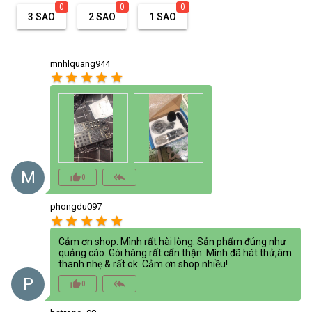
0
0
0
3 SAO
2 SAO
1 SAO
mnhlquang944
star
star
star
star
star
M
thumb_up_alt
reply_all
0
phongdu097
star
star
star
star
star
Cảm ơn shop. Mình rất hài lòng. Sản phẩm đúng như
quảng cáo. Gói hàng rất cẩn thận. Mình đã hát thử,âm
thanh nhẹ & rất ok. Cảm ơn shop nhiều!
P
thumb_up_alt
reply_all
0