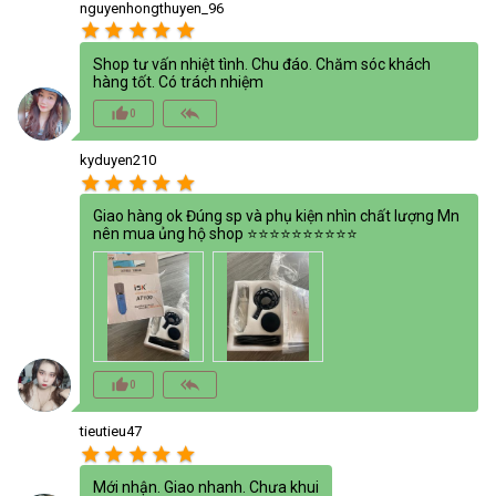
nguyenhongthuyen_96
star
star
star
star
star
Shop tư vấn nhiệt tình. Chu đáo. Chăm sóc khách
hàng tốt. Có trách nhiệm
thumb_up_alt
reply_all
0
kyduyen210
star
star
star
star
star
Giao hàng ok Đúng sp và phụ kiện nhìn chất lượng Mn
nên mua ủng hộ shop ⭐️⭐️⭐️⭐️⭐️⭐️⭐️⭐️⭐️⭐️
thumb_up_alt
reply_all
0
tieutieu47
star
star
star
star
star
Mới nhận. Giao nhanh. Chưa khui