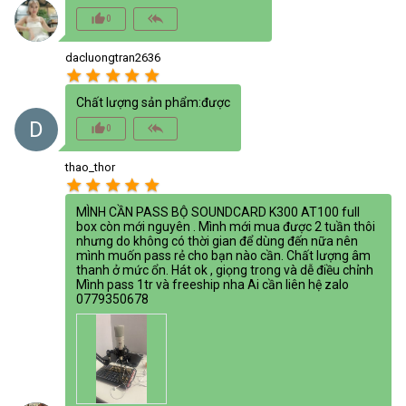
thumb_up_alt
reply_all
0
dacluongtran2636
star
star
star
star
star
Chất lượng sản phẩm:được
D
thumb_up_alt
reply_all
0
thao_thor
star
star
star
star
star
MÌNH CẦN PASS BỘ SOUNDCARD K300 AT100 full
box còn mới nguyên . Mình mới mua được 2 tuần thôi
nhưng do không có thời gian để dùng đến nữa nên
mình muốn pass rẻ cho bạn nào cần. Chất lượng âm
thanh ở mức ổn. Hát ok , giọng trong và dễ điều chỉnh
Mình pass 1tr và freeship nha Ai cần liên hệ zalo
0779350678