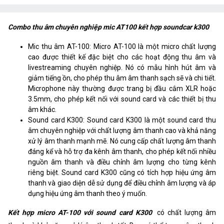
Tín hiệu chống ồn
106dB
Combo thu âm chuyên nghiệp mic AT100 kết hợp soundcar k300
Công suất đầu ra
600mW
Mic thu âm AT-100: Micro AT-100 là một micro chất lượng
Điện năng tiêu thụ
5W
cao được thiết kế đặc biệt cho các hoạt động thu âm và
livestreaming chuyên nghiệp. Nó có mẫu hình hút âm và
Đầu vào
5V/2A
giảm tiếng ồn, cho phép thu âm âm thanh sạch sẽ và chi tiết.
Microphone này thường được trang bị đầu cắm XLR hoặc
Ghi âm
16bit / 48KHz, tín hiệu chống nhiễu:
3.5mm, cho phép kết nối với sound card và các thiết bị thu
90dB
âm khác.
Sound card K300: Sound card K300 là một sound card thu
Phát lại
16bit /48KHz, SNR 100dB
âm chuyên nghiệp với chất lượng âm thanh cao và khả năng
xử lý âm thanh mạnh mẽ. Nó cung cấp chất lượng âm thanh
Biến dạng
0,1% (bản ghi), 0,005% (phát lại)
đáng kể và hỗ trợ đa kênh âm thanh, cho phép kết nối nhiều
nguồn âm thanh và điều chỉnh âm lượng cho từng kênh
riêng biệt. Sound card K300 cũng có tích hợp hiệu ứng âm
thanh và giao diện dễ sử dụng để điều chỉnh âm lượng và áp
dụng hiệu ứng âm thanh theo ý muốn.
Kết hợp micro AT-100 với sound card K300
có chất lượng âm