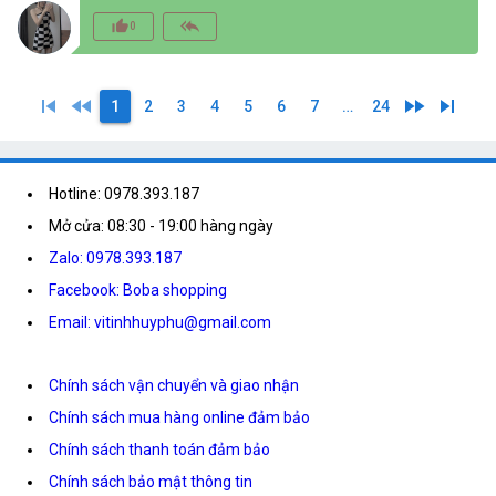
thumb_up_alt
reply_all
0
skip_previous
fast_rewind
fast_forward
skip_next
1
2
3
4
5
6
7
…
24
Hotline: 0978.393.187
Mở cửa: 08:30 - 19:00 hàng ngày
Zalo: 0978.393.187
Facebook: Boba shopping
Email: vitinhhuyphu@gmail.com
Chính sách vận chuyển và giao nhận
Chính sách mua hàng online đảm bảo
Chính sách thanh toán đảm bảo
Chính sách bảo mật thông tin