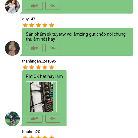
thumb_up_alt
reply_all
0
quy147
star
star
star
star
star
Sản phẩm ok tuỵetw voi âmzing gút chóp nói chung
thu âm hát hay
thumb_up_alt
reply_all
0
thanhngan_241095
star
star
star
star
star
Rất OK hát hay lắm
thumb_up_alt
reply_all
0
hoahoa20
star
star
star
star
star