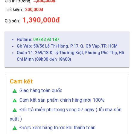
Giá thị trường:
1,590,000đ
Tiết kiệm:
200,000đ
1,390,000đ
Giá bán:
Hotline:
0978 393 187
Gò Vấp: 50/56 Lê Thị Hồng, P.17, Q. Gò Vấp, TP. HCM
Quận 11: 269/18 Đ. Lý Thường Kiệt, Phường Phú Thọ, Hồ
Chí Minh (09h00 đến 18h00)
Cam kết
Giao hàng toàn quốc
warning
Cam kết sản phẩm chính hãng mới 100%
warning
Đổi trả miễn phí trong vòng 07 ngày ( lỗi nhà sản
warning
xuất )
Được xem hàng trước khi thanh toán
warning