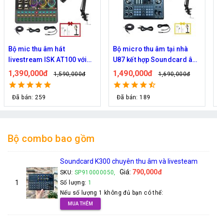
Bộ micro thu âm tại nhà
Combo Livestream Thu Âm
U87 kết hợp Soundcard âm
C100 mic pc K200 tặng tai
thanh C100
nghe và Gía đỡ điện thoại
1,490,000đ
2,050,000đ
1,690,000đ
2,350,000đ
livestream
Đã bán: 189
Đã bán: 325
Bộ combo bao gồm
Soundcard K300 chuyên thu âm và livesteam
Giá:
790,000đ
SKU:
SP910000050,
1
Số lượng:
1
Nếu số lượng 1 không đủ bạn có thể:
MUA THÊM