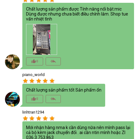
Chất lượng sản phẩm:được Tính năng nổi bật:mic
Dùng được nhưng chưa biết điều chỉnh lắm. Shop tue
vấn nhiệt tình
thumb_up_alt
reply_all
0
piano_world
star
star
star
star
star
Chất lượng sản phẩm:tốt Sản phẩm ổn
thumb_up_alt
reply_all
0
linhtran1294
star
star
star
star
star
Mới nhận hàng nma k cần dùng nữa nên mình pass lại
cả bộ kèm jack chuyển đổi . ai cần ntin mình hoặc Zl
036.3.753.863