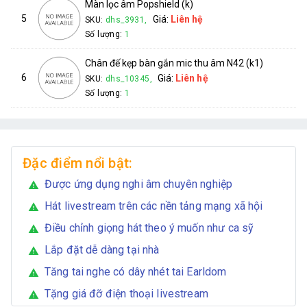
Màn lọc âm Popshield (k)
5
Giá:
Liên hệ
SKU:
dhs_3931,
Số lượng:
1
Chân đế kẹp bàn gắn mic thu âm N42 (k1)
6
Giá:
Liên hệ
SKU:
dhs_10345,
Số lượng:
1
Đặc điểm nổi bật:
Được ứng dụng nghi âm chuyên nghiệp
warning
Hát livestream trên các nền tảng mạng xã hội
warning
Điều chỉnh giọng hát theo ý muốn như ca sỹ
warning
Lắp đặt dễ dàng tại nhà
warning
Tăng tai nghe có dây nhét tai Earldom
warning
Tặng giá đỡ điện thoại livestream
warning