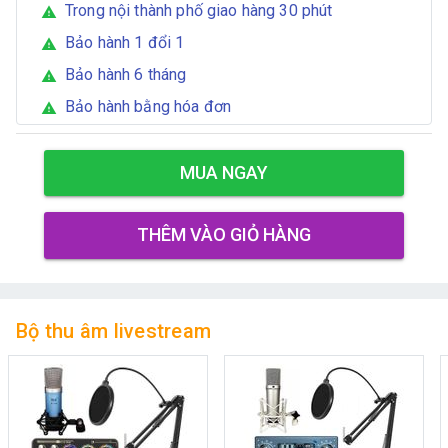
Trong nội thành phố giao hàng 30 phút
warning
Bảo hành 1 đổi 1
warning
Bảo hành 6 tháng
warning
Bảo hành bằng hóa đơn
warning
MUA NGAY
THÊM VÀO GIỎ HÀNG
Bộ thu âm livestream