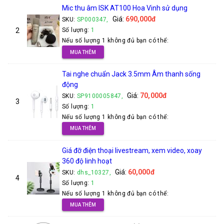
Mic thu âm ISK AT100 Hoa Vinh sử dụng
Giá:
690,000đ
SKU:
SP000347,
2
Số lượng:
1
Nếu số lượng 1 không đủ bạn có thể:
MUA THÊM
Tai nghe chuẩn Jack 3.5mm Âm thanh sống
động
Giá:
70,000đ
SKU:
SP9100005847,
3
Số lượng:
1
Nếu số lượng 1 không đủ bạn có thể:
MUA THÊM
Giá đỡ điện thoại livestream, xem video, xoay
360 độ linh hoạt
Giá:
60,000đ
SKU:
dhs_10327,
4
Số lượng:
1
Nếu số lượng 1 không đủ bạn có thể:
MUA THÊM