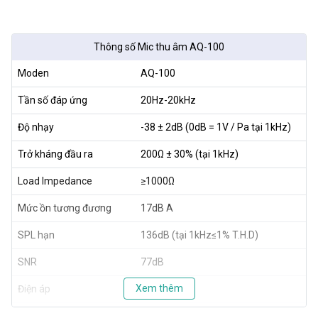
Thông số Mic thu âm AQ-100
Moden
AQ-100
Tần số đáp ứng
20Hz-20kHz
Độ nhạy
-38 ± 2dB (0dB = 1V / Pa tại 1kHz)
Trở kháng đầu ra
200Ω ± 30% (tại 1kHz)
Load Impedance
≥1000Ω
Mức ồn tương đương
17dB A
SPL hạn
136dB (tại 1kHz≤1% T.H.D)
SNR
77dB
Xem thêm
Điện áp
5V
Thông số kỹ thuật Soundcard H9