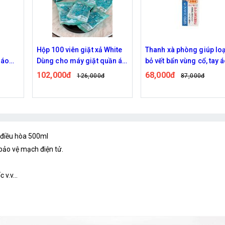
o
Hộp 100 viên giặt xả White
Thanh xà phòng giúp loạ
 áo
Dùng cho máy giặt quần áo
bỏ vết bẩn vùng cổ, tay 
tiện lợi
102,000đ
68,000đ
126,000đ
87,000đ
 điều hòa 500ml
bảo vệ mạch điện tử.
v.v...