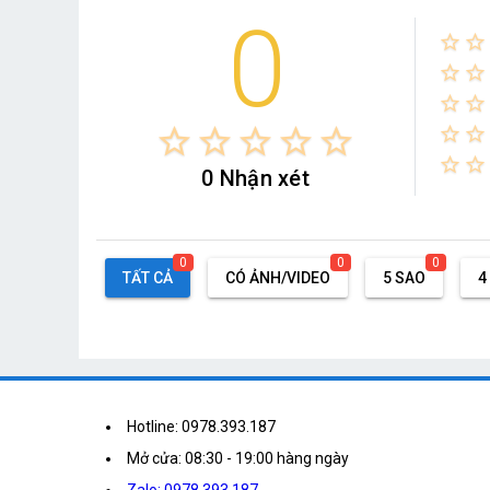
0
star_border
star_border
star_border
star_border
star_border
star_border
star_border
star_border
star_border
star_border
star_border
star_border
star_border
star_border
star_border
0 Nhận xét
0
0
0
TẤT CẢ
CÓ ẢNH/VIDEO
5 SAO
4
Hotline: 0978.393.187
Mở cửa: 08:30 - 19:00 hàng ngày