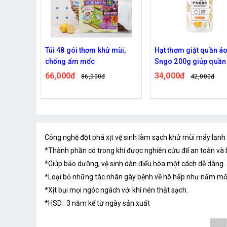
au kính
Túi 48 gói thơm khử mùi,
Hạt thơm giặt quần á
vắt nước
chống ẩm mốc
Sngo 200g giúp quần
gọn
lưu hương lâu hơn
66,000đ
34,000đ
86,000đ
42,000đ
Công nghệ đột phá xịt vệ sinh làm sạch khử mùi máy lạnh
*Thành phần có trong khí được nghiên cứu để an toàn và 
*Giúp bảo dưỡng, vệ sinh dàn điểu hòa một cách dễ dàng.
*Loại bỏ những tác nhân gây bệnh về hô hấp như nấm mốc 
*Xịt bụi mọi ngóc ngách với khí nén thật sạch.
*HSD : 3 năm kể từ ngày sản xuất