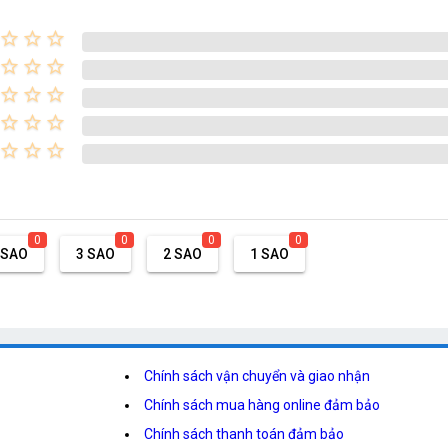
star_border
star_border
star_border
star_border
star_border
star_border
star_border
star_border
star_border
star_border
star_border
star_border
star_border
star_border
star_border
0
0
0
0
 SAO
3 SAO
2 SAO
1 SAO
Chính sách vận chuyển và giao nhận
Chính sách mua hàng online đảm bảo
Chính sách thanh toán đảm bảo