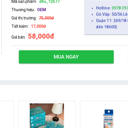
Mã sản phẩm:
dhs_12577
Hotline:
0978 39
Thương hiệu:
OEM
Gò Vấp: 50/56 Lê
Giá thị trường:
75,000đ
Quận 11: 269/18 
Tiết kiệm:
17,000đ
đến 18h00)
58,000đ
Giá bán:
MUA NGAY