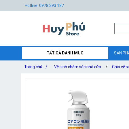
Hotline: 0978 393 187
TẤT CẢ DANH MUC
SẢN PH
Trang chủ
/
Vệ sinh chăm sóc nhà cửa
/
Chai vệ s