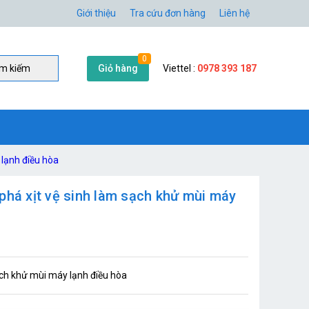
Giới thiệu
Tra cứu đơn hàng
Liên hệ
0
Giỏ hàng
Viettel :
0978 393 187
̀m kiếm
 lạnh điều hòa
phá xịt vệ sinh làm sạch khử mùi máy
ạch khử mùi máy lạnh điều hòa