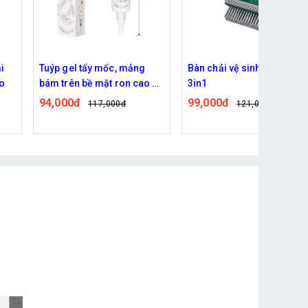
i
Tuýp gel tẩy mốc, mảng
Bàn chải vệ sinh chà sàn
áo
bám trên bề mặt ron cao su
3in1
non tủ lạnh, máy giặt đa
94,000đ
99,000đ
117,000đ
121,000đ
năng