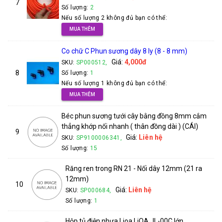
7
Số lượng:
2
Nếu số lượng 2 không đủ bạn có thể:
MUA THÊM
Co chữ C Phun sương dây 8 ly (8 - 8 mm)
Giá:
4,000đ
SKU:
SP000512,
8
Số lượng:
1
Nếu số lượng 1 không đủ bạn có thể:
MUA THÊM
Béc phun sương tưới cây bằng đồng 8mm cắm
thẳng khớp nối nhanh ( thân đồng dài ) (CÁI)
9
Giá:
Liên hệ
SKU:
SP9100006341,
Số lượng:
15
Răng ren trong RN 21 - Nối dây 12mm (21 ra
12mm)
10
Giá:
Liên hệ
SKU:
SP000684,
Số lượng:
1
Hộp tủ điện nhựa Lioa LiOA JL-00C lớn