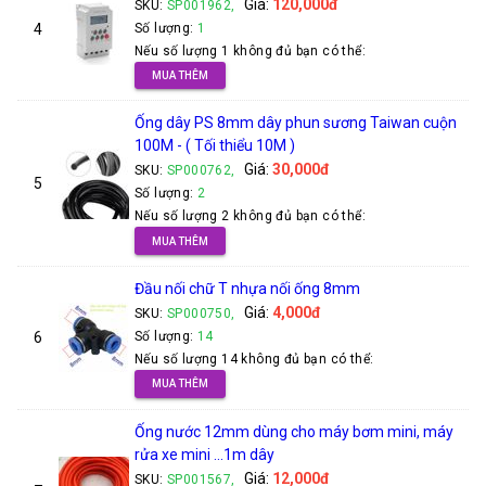
Giá:
120,000đ
SKU:
SP001962,
4
Số lượng:
1
Nếu số lượng 1 không đủ bạn có thể:
MUA THÊM
Ống dây PS 8mm dây phun sương Taiwan cuộn
100M - ( Tối thiểu 10M )
Giá:
30,000đ
SKU:
SP000762,
5
Số lượng:
2
Nếu số lượng 2 không đủ bạn có thể:
MUA THÊM
Đầu nối chữ T nhựa nối ống 8mm
Giá:
4,000đ
SKU:
SP000750,
6
Số lượng:
14
Nếu số lượng 14 không đủ bạn có thể:
MUA THÊM
Ống nước 12mm dùng cho máy bơm mini, máy
rửa xe mini ...1m dây
Giá:
12,000đ
SKU:
SP001567,