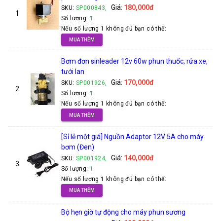
Giá:
180,000đ
SKU:
SP000843,
1
Số lượng:
1
Nếu số lượng 1 không đủ bạn có thể:
MUA THÊM
Bơm đơn sinleader 12v 60w phun thuốc, rửa xe,
tưới lan
Giá:
170,000đ
SKU:
SP001926,
2
Số lượng:
1
Nếu số lượng 1 không đủ bạn có thể:
MUA THÊM
[Sỉ lẻ một giá] Nguồn Adaptor 12V 5A cho máy
bơm (Đen)
Giá:
140,000đ
SKU:
SP001924,
3
Số lượng:
1
Nếu số lượng 1 không đủ bạn có thể:
MUA THÊM
Bộ hẹn giờ tự động cho máy phun sương