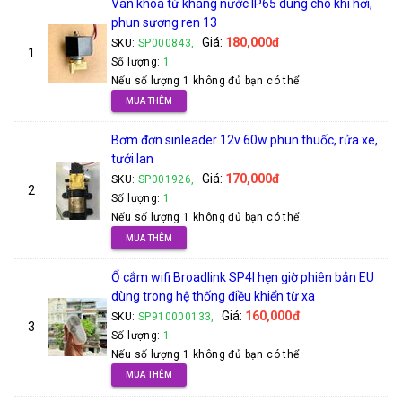
Van khóa từ kháng nước IP65 dùng cho khí hơi,
phun sương ren 13
Giá:
180,000đ
SKU:
SP000843,
1
Số lượng:
1
Nếu số lượng 1 không đủ bạn có thể:
MUA THÊM
Bơm đơn sinleader 12v 60w phun thuốc, rửa xe,
tưới lan
Giá:
170,000đ
SKU:
SP001926,
2
Số lượng:
1
Nếu số lượng 1 không đủ bạn có thể:
MUA THÊM
Ổ cắm wifi Broadlink SP4l hẹn giờ phiên bản EU
dùng trong hệ thống điều khiển từ xa
Giá:
160,000đ
SKU:
SP910000133,
3
Số lượng:
1
Nếu số lượng 1 không đủ bạn có thể:
MUA THÊM