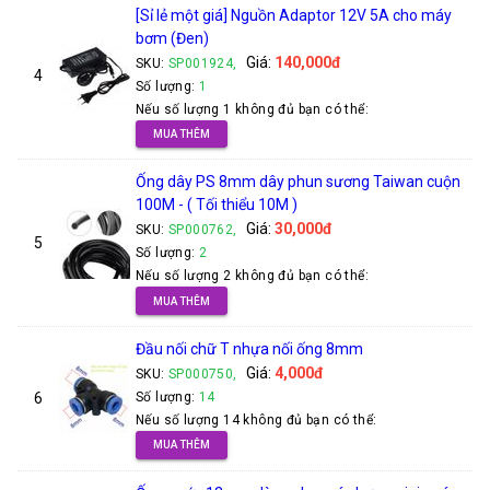
[Sỉ lẻ một giá] Nguồn Adaptor 12V 5A cho máy
bơm (Đen)
Giá:
140,000đ
SKU:
SP001924,
4
Số lượng:
1
Nếu số lượng 1 không đủ bạn có thể:
MUA THÊM
Ống dây PS 8mm dây phun sương Taiwan cuộn
100M - ( Tối thiểu 10M )
Giá:
30,000đ
SKU:
SP000762,
5
Số lượng:
2
Nếu số lượng 2 không đủ bạn có thể:
MUA THÊM
Đầu nối chữ T nhựa nối ống 8mm
Giá:
4,000đ
SKU:
SP000750,
6
Số lượng:
14
Nếu số lượng 14 không đủ bạn có thể:
MUA THÊM