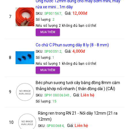
Ống nước 12mm dùng cho máy bơm mini, máy
rửa xe mini ...1m dây
Giá:
12,000đ
SKU:
SP001567,
7
Số lượng:
2
Nếu số lượng 2 không đủ bạn có thể:
MUA THÊM
Co chữ C Phun sương dây 8 ly (8 - 8 mm)
Giá:
4,000đ
SKU:
SP000512,
8
Số lượng:
1
Nếu số lượng 1 không đủ bạn có thể:
MUA THÊM
Béc phun sương tưới cây bằng đồng 8mm cắm
thẳng khớp nối nhanh ( thân đồng dài ) (CÁI)
9
Giá:
Liên hệ
SKU:
SP9100006341,
Số lượng:
15
Răng ren trong RN 21 - Nối dây 12mm (21 ra
12mm)
10
Giá:
Liên hệ
SKU:
SP000684,