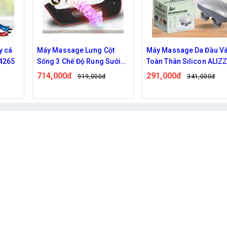
y cá
Máy Massage Lưng Cột
Máy Massage Da Đầu V
14265
Sống 3 Chế Độ Rung Sưởi
Toàn Thân Silicon ALIZ
Ấm
AL-14003
714,000đ
291,000đ
919,000đ
341,000đ