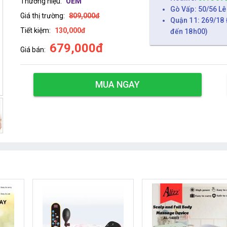
Thương hiệu:
OEM
Gò Vấp: 50/56 Lê
Giá thị trường:
809,000đ
Quận 11: 269/18 
Tiết kiệm:
130,000đ
đến 18h00)
679,000đ
Giá bán:
MUA NGAY