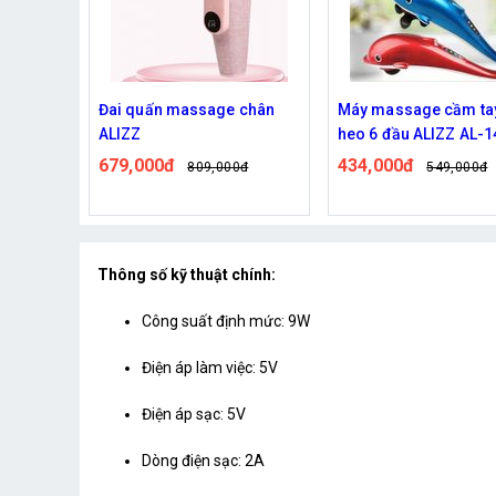
 chân
Đai quấn massage chân
Máy massage cầm ta
-14035
ALIZZ
heo 6 đầu ALIZZ AL-
679,000đ
434,000đ
0đ
809,000đ
549,000đ
Thông số kỹ thuật chính:
Công suất định mức: 9W
Điện áp làm việc: 5V
Điện áp sạc: 5V
Dòng điện sạc: 2A