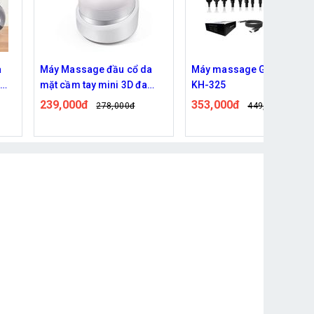
à
Máy Massage đầu cổ da
Máy massage Gun 8 đầu
Z
mặt cầm tay mini 3D đa
KH-325
năng
239,000đ
353,000đ
278,000đ
449,000đ