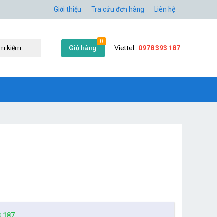
Giới thiệu
Tra cứu đơn hàng
Liên hệ
0
Giỏ hàng
Viettel :
0978 393 187
̀m kiếm
3 187