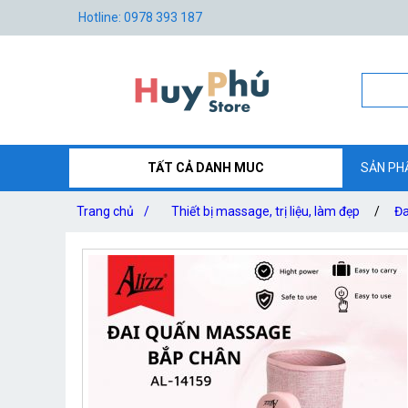
Hotline: 0978 393 187
TẤT CẢ DANH MUC
SẢN PH
Trang chủ
/
Thiết bị massage, trị liệu, làm đẹp
/
Đa