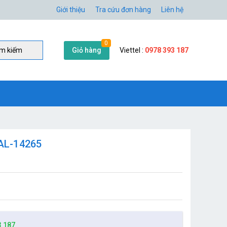
Giới thiệu
Tra cứu đơn hàng
Liên hệ
0
Giỏ hàng
Viettel :
0978 393 187
̀m kiếm
AL-14265
3 187