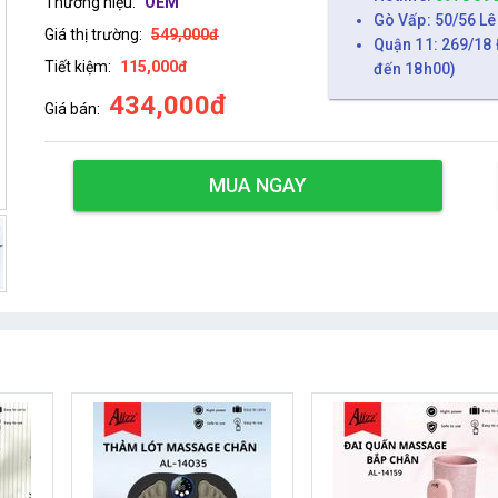
Thương hiệu:
OEM
Gò Vấp: 50/56 Lê
Giá thị trường:
549,000đ
Quận 11: 269/18 
Tiết kiệm:
115,000đ
đến 18h00)
434,000đ
Giá bán:
MUA NGAY