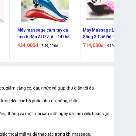
cá
Máy Massage Lưng Cột
Máy Massage Da Đầu Và
65
Sống 3 Chế Độ Rung Sưởi
Toàn Thân Silicon ALIZZ
Ấm
AL-14003
714,000đ
291,000đ
919,000đ
341,000đ
ơ, giảm căng cơ, đau nhức và giúp thư giãn tối đa.
 lưng đến các bộ phận như eo, hông, chân.
căng thẳng và mệt mỏi sau một ngày dài làm việc hoặc vận
iác thoải mái và dễ thao tác trong khi massage.