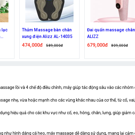
hân
Đai quấn massage chân
Máy massage cầm tay 
4035
ALIZZ
heo 6 đầu ALIZZ AL-142
679,000đ
434,000đ
809,000đ
549,000đ
assage lồi và 4 chế độ điều chỉnh, máy giúp tác động sâu vào các nhóm c
age nhẹ, vừa hoặc mạnh cho các vùng khác nhau của cơ thể, từ cổ, vai,
dụng hiệu quả cho các khu vực như cổ, eo, hông, chân, lưng, giúp giảm 
ống như hình dáng cá heo, máy massage dễ dàng sử dụng, mang lại cảm g