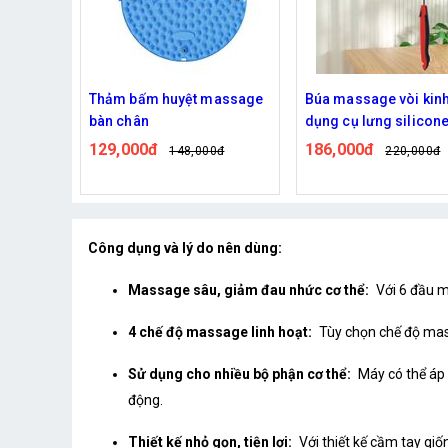
assage
Búa massage vòi kinh lạc
Thảm Massage bàn c
dụng cụ lưng silicone
xung điện Alizz AL-1
ALIZZ
186,000đ
474,000đ
0đ
220,000đ
589,000đ
Công dụng và lý do nên dùng:
Massage sâu, giảm đau nhức cơ thể:
Với 6 đầu m
4 chế độ massage linh hoạt:
Tùy chọn chế độ mass
Sử dụng cho nhiều bộ phận cơ thể:
Máy có thể áp 
động.
Thiết kế nhỏ gọn, tiện lợi:
Với thiết kế cầm tay gi