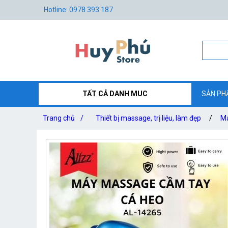
Hotline: 0978 393 187
TẤT CẢ DANH MUC
SẢN PH
Trang chủ
/
Thiết bị massage, trị liệu, làm đẹp
/
Má