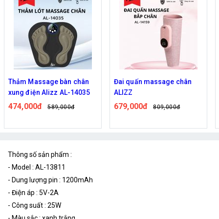
Thảm Massage bàn chân
Đai quấn massage chân
xung điện Alizz AL-14035
ALIZZ
474,000đ
679,000đ
589,000đ
809,000đ
Thông số sản phẩm :
- Model : AL-13811
- Dung lượng pin : 1200mAh
- Điện áp : 5V-2A
- Công suất : 25W
- Màu sắc : xanh trắng