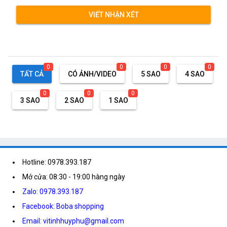
VIẾT NHẬN XÉT
0
0
0
0
TẤT CẢ
CÓ ẢNH/VIDEO
5 SAO
4 SAO
0
0
0
3 SAO
2 SAO
1 SAO
Hotline: 0978.393.187
Mở cửa: 08:30 - 19:00 hàng ngày
Zalo: 0978.393.187
Facebook: Boba shopping
Email: vitinhhuyphu@gmail.com