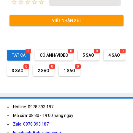
star_border
star_border
star_border
star_border
star_border
VIẾT NHẬN XÉT
0
0
0
0
TẤT CẢ
CÓ ẢNH/VIDEO
5 SAO
4 SAO
0
0
0
3 SAO
2 SAO
1 SAO
Hotline: 0978.393.187
Mở cửa: 08:30 - 19:00 hàng ngày
Zalo: 0978.393.187
Facebook: Boba shopping