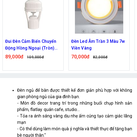
Đui Đèn Cảm Biến Chuyển
Đèn Led Âm Trần 3 Màu 7w
Động Hồng Ngoại (Tròn)
Viền Vàng
Nối Đui E27
89,000đ
70,000đ
109,000đ
82,000đ
Đèn ngủ để bàn được thiết kế đơn giản phù hợp với không
gian phòng ngủ của gia đình bạn.
- Món đồ decor trang trí trong những buổi chụp hình sản
phẩm, flatlay. quán cafe, studio...
- Tỏa ra ánh sáng vàng dịu nhẹ ấm cúng tạo cảm giác lãng
mạn
- Có thể dùng làm món quà ý nghĩa và thiết thực để tặng bạn
bè người thân."