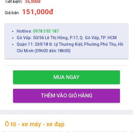
Tiết kiệm:
36,000đ
151,000đ
Giá bán:
Hotline:
0978 393 187
Gò Vấp: 50/56 Lê Thị Hồng, P.17, Q. Gò Vấp, TP. HCM
Quận 11: 269/18 Đ. Lý Thường Kiệt, Phường Phú Thọ, Hồ
Chí Minh (09h00 đến 18h00)
MUA NGAY
THÊM VÀO GIỎ HÀNG
Ô tô - xe máy - xe đạp