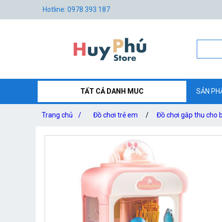
Hotline: 0978 393 187
TẤT CẢ DANH MUC
SẢN PH
Trang chủ
/
Đồ chơi trẻ em
/
Đồ chơi gắp thu cho 