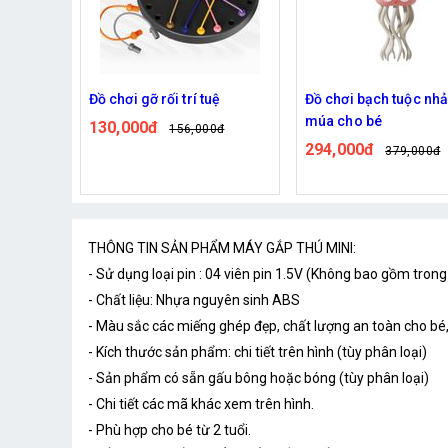
ệ
Đồ chơi bạch tuộc nhảy
Robot Đồ Chơi Hình C
múa cho bé
Chó Thông Minh
0đ
294,000đ
207,000đ
379,000đ
248,000đ
THÔNG TIN SẢN PHẨM MÁY GẮP THÚ MINI:
- Sử dụng loại pin : 04 viên pin 1.5V (Không bao gồm tro
- Chất liệu: Nhựa nguyên sinh ABS
- Màu sắc các miếng ghép đẹp, chất lượng an toàn cho b
- Kích thước sản phẩm: chi tiết trên hình (tùy phân loại)
- Sản phẩm có sẵn gấu bông hoặc bóng (tùy phân loại)
- Chi tiết các mã khác xem trên hình.
- Phù hợp cho bé từ 2 tuổi.