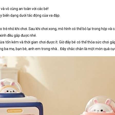
và vô cùng an toàn với các bé!
ay biến dạng dưới tác động của va đập.
trẻ nhỏ khi chơi. Sau khi chơi xong, mô hình có thể bỏ lại trong hộp và c
ỏ xinh đều gắp được nhé.
vừa tốn kém và thời gian chơi được ít. Giờ đây bé có thể thỏa sức chơi gắ
 cùng ba mẹ, bạn bè, anh em trong nhà… Đây chắc chắn là một món quà cực k