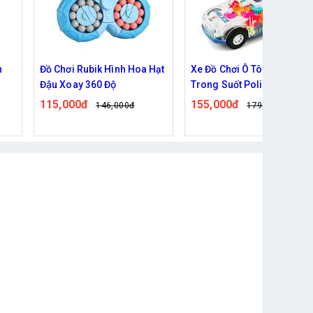
Hạt
Xe Đồ Chơi Ô Tô Cảnh Sát
Trò chơi cá sấu cắn tay loạ
Trong Suốt Police Car
nhỏ
155,000đ
55,000đ
179,000đ
71,000đ