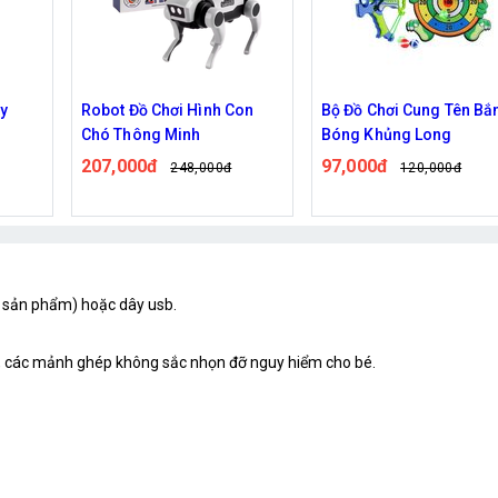
on
Bộ Đồ Chơi Cung Tên Bắn
Đồ Chơi Rubik Hình Hoa 
Bóng Khủng Long
Đậu Xoay 360 Độ
97,000đ
115,000đ
120,000đ
146,000đ
ng sản phẩm) hoặc dây usb.
é, các mảnh ghép không sắc nhọn đỡ nguy hiểm cho bé.