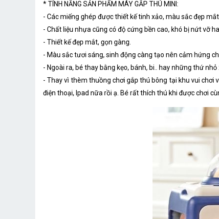
* TÍNH NĂNG SẢN PHẨM MÁY GẮP THÚ MINI:
- Các miếng ghép được thiết kế tinh xảo, màu sắc đẹp mắt 
- Chất liệu nhựa cũng có độ cứng bền cao, khó bị nứt vỡ h
- Thiết kế đẹp mắt, gọn gàng.
- Màu sắc tươi sáng, sinh động càng tạo nên cảm hứng cho 
- Ngoài ra, bé thay bằng kẹo, bánh, bi.. hay những thứ nh
- Thay vì thèm thuồng chơi gắp thú bông tại khu vui chơi 
điện thoại, Ipad nữa rồi ạ. Bé rất thích thú khi được chơi