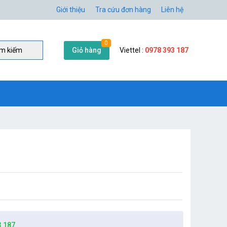
Giới thiệu
Tra cứu đơn hàng
Liên hệ
0
Giỏ hàng
Viettel :
0978 393 187
̀m kiếm
3 187