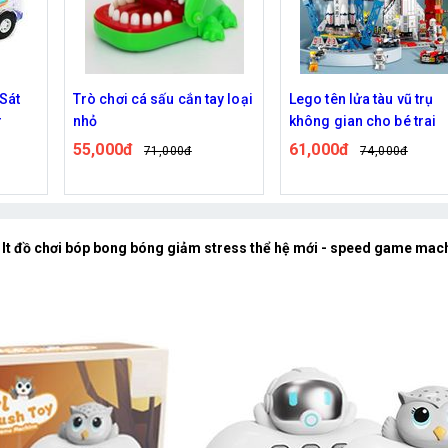
y loại
Lego tên lửa tàu vũ trụ
Đồ Chơi Đoàn Tàu Nam
không gian cho bé trai
Châm 27 chi tiết Bảng C
Cái, Chữ Số Cho Bé
61,000đ
340,000đ
74,000đ
409,000đ
It đồ chơi bóp bong bóng giảm stress thể hệ mới - speed game mac