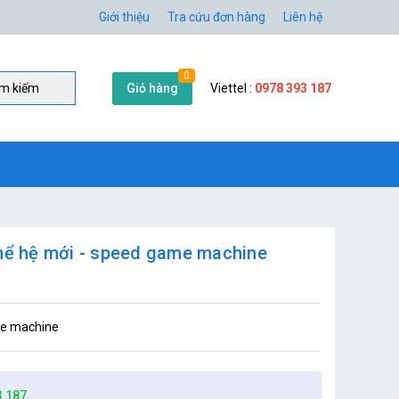
Giới thiệu
Tra cứu đơn hàng
Liên hệ
0
Giỏ hàng
Viettel :
0978 393 187
̀m kiếm
thể hệ mới - speed game machine
ame machine
3 187