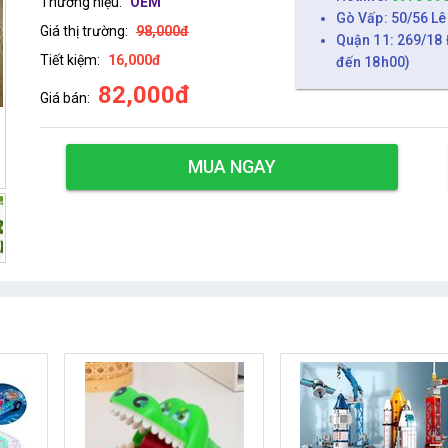
Thương hiệu:
OEM
Gò Vấp: 50/56 Lê
Giá thị trường:
98,000đ
Quận 11: 269/18 
Tiết kiệm:
16,000đ
đến 18h00)
82,000đ
Giá bán:
MUA NGAY