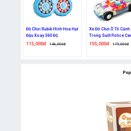
 Hoa Hạt
Xe Đồ Chơi Ô Tô Cảnh Sát
Trò chơi cá sấu cắn ta
Trong Suốt Police Car
nhỏ
155,000đ
55,000đ
0đ
179,000đ
71,000đ
Pop 