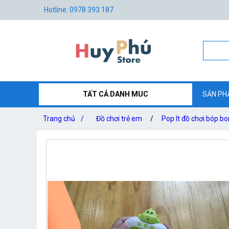
Hotline: 0978 393 187
TẤT CẢ DANH MUC
SẢN PH
Trang chủ
/
Đồ chơi trẻ em
/
Pop It đồ chơi bóp b