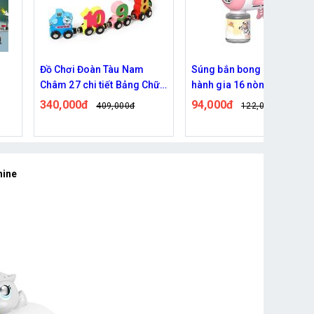
Súng bắn bong bóng phi
Đồ chơi xếp hình cho bé, lắ
hữ
hành gia 16 nòng
ghép nhà khối 3D 210 chi
tiết
94,000đ
193,000đ
122,000đ
229,000đ
hine