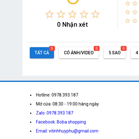
star_border
star_border
star_border
star_border
star_border
star_border
star_border
star_border
star_border
star_border
star_border
0 Nhận xét
0
0
0
TẤT CẢ
CÓ ẢNH/VIDEO
5 SAO
4
Hotline: 0978.393.187
Mở cửa: 08:30 - 19:00 hàng ngày
Zalo: 0978.393.187
Facebook: Boba shopping
Email: vitinhhuyphu@gmail.com