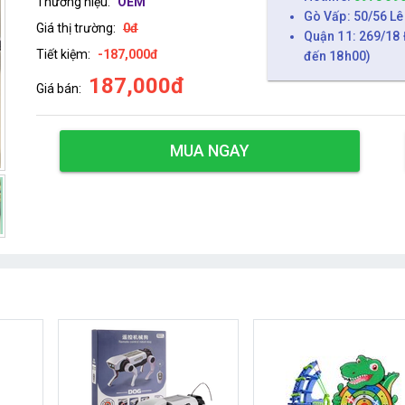
Thương hiệu:
OEM
Gò Vấp: 50/56 Lê
Giá thị trường:
0đ
Quận 11: 269/18 
Tiết kiệm:
-187,000đ
đến 18h00)
187,000đ
Giá bán:
MUA NGAY