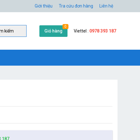
Giới thiệu
Tra cứu đơn hàng
Liên hệ
0
Giỏ hàng
Viettel :
0978 393 187
̀m kiếm
3 187