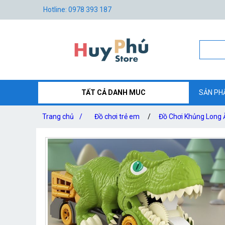
Hotline: 0978 393 187
TẤT CẢ DANH MUC
SẢN PH
Trang chủ
/
Đồ chơi trẻ em
/
Đồ Chơi Khủng Long 