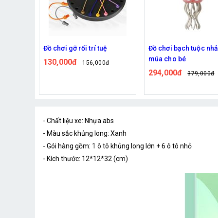
 Nước
Đồ chơi gỡ rối trí tuệ
Đồ chơi bạch tuộc nh
múa cho bé
130,000đ
156,000đ
294,000đ
0đ
379,000đ
- Chất liệu xe: Nhựa abs
- Màu sắc khủng long: Xanh
- Gói hàng gồm: 1 ô tô khủng long lớn + 6 ô tô nhỏ
- Kích thước: 12*12*32 (cm)