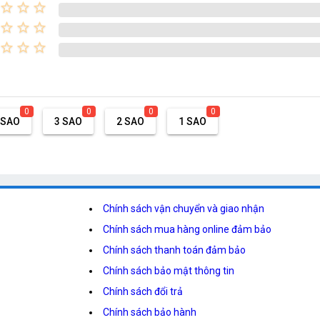
star_border
star_border
star_border
star_border
star_border
star_border
star_border
star_border
star_border
0
0
0
0
 SAO
3 SAO
2 SAO
1 SAO
Chính sách vận chuyển và giao nhận
Chính sách mua hàng online đảm bảo
Chính sách thanh toán đảm bảo
Chính sách bảo mật thông tin
Chính sách đổi trả
Chính sách bảo hành