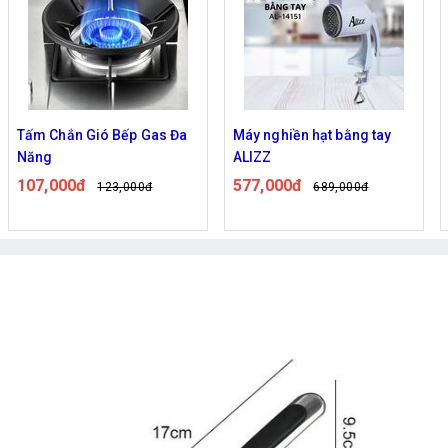
m Chắn Gió Bếp Gas Đa
Máy nghiền hạt bằng tay
Bếp 
ăng
ALIZZ
Tiện 
07,000đ
577,000đ
420
123,000đ
689,000đ