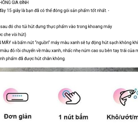
HÔNG GIA ĐÌNH
ầy 15 giây là bạn đã có thể đóng gói sản phẩm tốt nhất. -
, sau đó cho túi hút đưng thực phẩm vào trong khoang máy
c che vòi hút)
N MÁY và bấm nút “nguồn” máy màu xanh sẽ tự động hút sạch không khí 
g màu đỏ rồi chuyển về màu xanh, nhấc nhẹ núm cao su bên tay trái của 
hành phẩm đã được hút chân không.