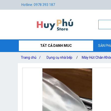
Hotline: 0978 393 187
TẤT CẢ DANH MUC
SẢN PH
Trang chủ
/
Dụng cụ nhà bếp
/
Máy Hút Chân Khô