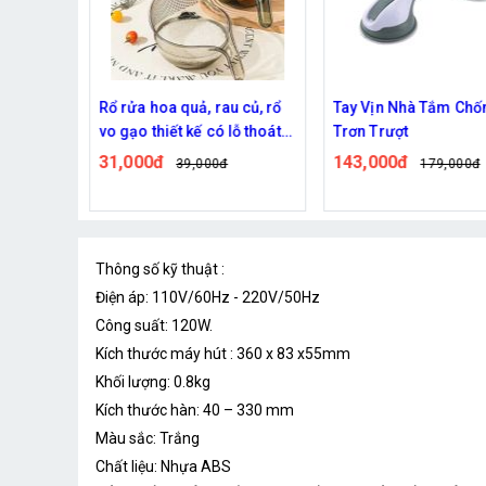
360 độ
Rổ rửa hoa quả, rau củ, rổ
Tay Vịn Nhà Tắm Chố
vo gạo thiết kế có lỗ thoát
Trơn Trượt
nước tiện lợi
31,000đ
143,000đ
39,000đ
179,000đ
Thông số kỹ thuật :
Điện áp: 110V/60Hz - 220V/50Hz
Công suất: 120W.
Kích thước máy hút : 360 x 83 x55mm
Khối lượng: 0.8kg
Kích thước hàn: 40 – 330 mm
Màu sắc: Trắng
Chất liệu: Nhựa ABS