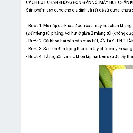
CÁCH HÚT CHÂN KHÔNG ĐƠN GIẢN VỚI MÁY HÚT CHÂN K
Sản phẩm tiện dụng cho gia đình và rất dễ sử dụng, chưa đ
- Bước 1: Mở nắp cài khóa 2 bên của máy hút chân không
(Để miệng túi phẳng, vòi hút ở giữa 2 miệng túi (không đượ
- Bước 2: Cài khóa hai bên nắp máy hút, ẤN TAY LÊN THÂ
- Bước 3: Sau khi đèn trạng thái bên tay phải chuyển san
- Bước 4: Tắt nguồn và mở khóa lắp hai bên sau đó lấy t