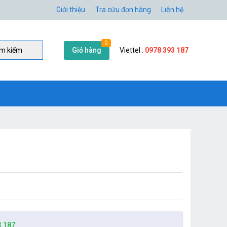
Giới thiệu
Tra cứu đơn hàng
Liên hệ
0
Giỏ hàng
Viettel :
0978 393 187
̀m kiếm
3 187