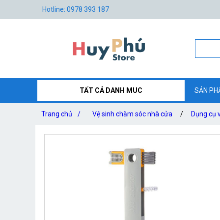
Hotline: 0978 393 187
TẤT CẢ DANH MUC
SẢN PH
Trang chủ
/
Vệ sinh chăm sóc nhà cửa
/
Dụng cụ 