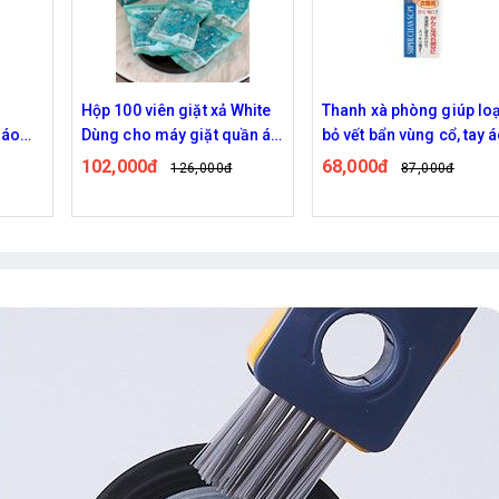
o
Hộp 100 viên giặt xả White
Thanh xà phòng giúp loạ
 áo
Dùng cho máy giặt quần áo
bỏ vết bẩn vùng cổ, tay 
tiện lợi
102,000đ
68,000đ
126,000đ
87,000đ