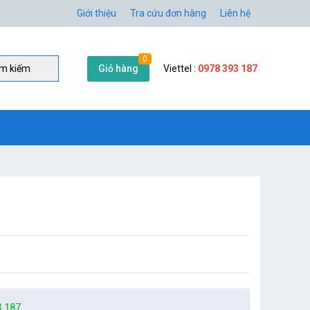
Giới thiệu
Tra cứu đơn hàng
Liên hệ
0
Giỏ hàng
Viettel :
0978 393 187
̀m kiếm
3 187