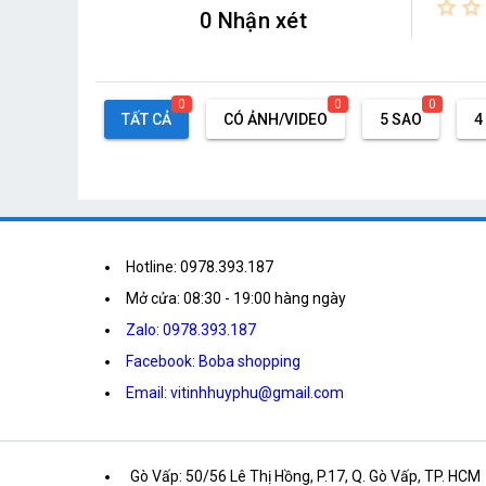
star_border
star_border
0 Nhận xét
0
0
0
TẤT CẢ
CÓ ẢNH/VIDEO
5 SAO
4
Hotline: 0978.393.187
Mở cửa: 08:30 - 19:00 hàng ngày
Zalo: 0978.393.187
Facebook: Boba shopping
Email: vitinhhuyphu@gmail.com
Gò Vấp: 50/56 Lê Thị Hồng, P.17, Q. Gò Vấp, TP. HCM