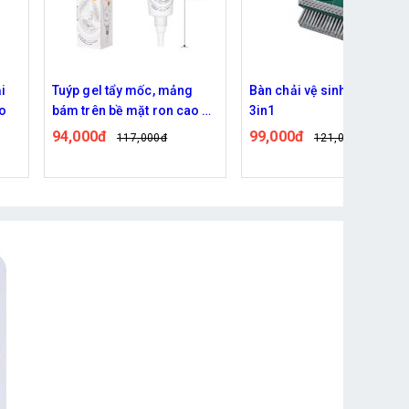
i
Tuýp gel tẩy mốc, mảng
Bàn chải vệ sinh chà sàn
áo
bám trên bề mặt ron cao su
3in1
non tủ lạnh, máy giặt đa
94,000đ
99,000đ
117,000đ
121,000đ
năng