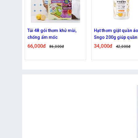
au kính
Túi 48 gói thơm khử mùi,
Hạt thơm giặt quần á
vắt nước
chống ẩm mốc
Sngo 200g giúp quần
gọn
lưu hương lâu hơn
66,000đ
34,000đ
86,000đ
42,000đ