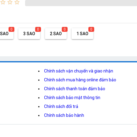
star_border
star_border
star_border
0
0
0
0
 SAO
3 SAO
2 SAO
1 SAO
Chính sách vận chuyển và giao nhận
Chính sách mua hàng online đảm bảo
Chính sách thanh toán đảm bảo
Chính sách bảo mật thông tin
Chính sách đổi trả
Chính sách bảo hành