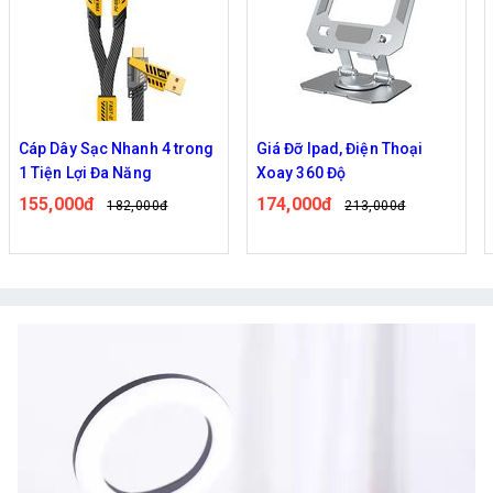
Giá Đỡ Ipad, Điện Thoại
Giá Đỡ Điện Thoại Nhôm
Xoay 360 Độ
AT-1, JS618
174,000đ
69,000đ
213,000đ
85,000đ