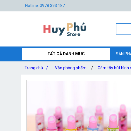
Hotline: 0978 393 187
TẤT CẢ DANH MUC
SẢN PH
Trang chủ
/
Văn phòng phẩm
/
Gôm tẩy bút hình 