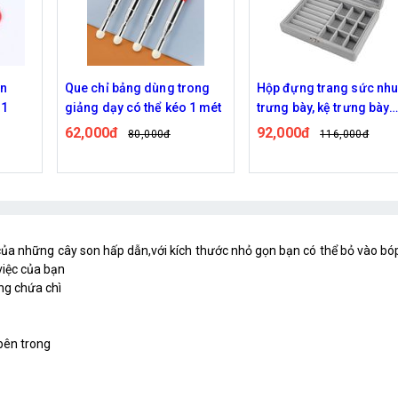
ong
Hộp đựng trang sức nhung
Hộp kim chỉ mini
1 mét
trưng bày, kệ trưng bày
38,000đ
48,000đ
nhẫn di động
92,000đ
116,000đ
 của những cây son hấp dẫn,với kích thước nhỏ gọn bạn có thể bỏ vào 
việc của bạn
ông chứa chì
bên trong