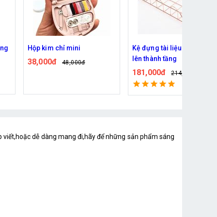
Kệ đựng tài liệu có thế xếp
Kệ đựng máy tính bàn phím
lên thành tầng
chuột
181,000đ
135,000đ
214,000đ
163,000đ
Đã bán: 154
bóp viết,hoặc dễ dàng mang đi,hãy để những sản phẩm sáng