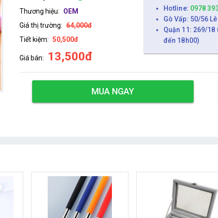
Hotline:
0978 39
Thương hiệu:
OEM
Gò Vấp: 50/56 Lê
Giá thị trường:
64,000đ
Quận 11: 269/18 
Tiết kiệm:
50,500đ
đến 18h00)
13,500đ
Giá bán:
MUA NGAY