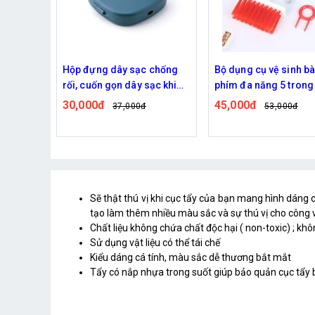
chống
Bộ dụng cụ vệ sinh bàn
Que chỉ bảng dùng tr
ạc khi
phím đa năng 5 trong 1
giảng dạy có thể kéo 
45,000đ
62,000đ
53,000đ
80,000đ
Sẽ thật thú vị khi cục tẩy của bạn mang hình dáng
tạo làm thêm nhiều màu sắc và sự thú vị cho công 
Chất liệu không chứa chất độc hại ( non-toxic) ; kh
Sử dụng vật liệu có thể tái chế
Kiểu dáng cá tính, màu sắc dễ thương bắt mắt
Tẩy có nắp nhựa trong suốt giúp bảo quản cục tẩy 