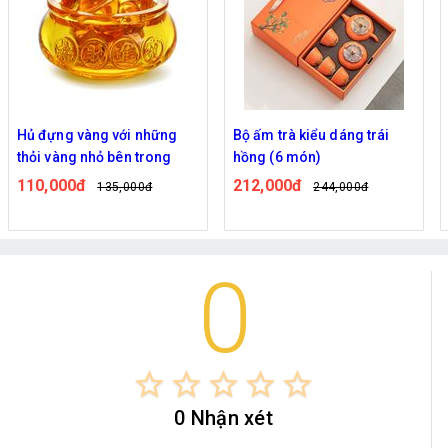
Hủ đựng vàng với những
Bộ ấm trà kiểu dáng trái
thỏi vàng nhỏ bên trong
hồng (6 món)
110,000đ
212,000đ
135,000đ
244,000đ
0
star_border
star_border
star_border
star_border
star_border
0 Nhận xét