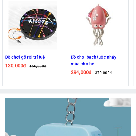
Đồ chơi gỡ rối trí tuệ
Đồ chơi bạch tuộc nhảy
múa cho bé
130,000đ
156,000đ
294,000đ
379,000đ