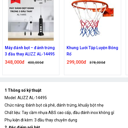
Khung Lưới Tập Luyện Bóng
Chuông cửa không dây
Rổ
thông minh có Camera wifi
M5,M6 cao cấp
299,000đ
322,000đ
378,000đ
389,000đ
1 Thông số kỹ thuật
Model: ALIZZ AL-14495
Chức năng: Đánh bọt cà phê, đánh trứng, khuấy bột nhẹ
Chất liệu: Tay cầm nhựa ABS cao cấp, đầu đánh inox không gỉ
Phụ kiện đi kèm: 3 đầu thay chuyên dụng
2. Đặc điểm nổi bật