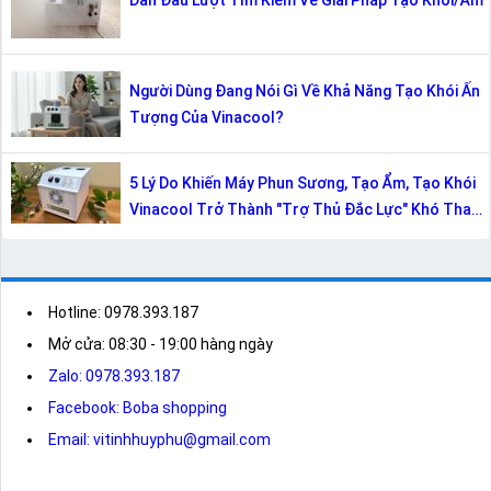
Dẫn Đầu Lượt Tìm Kiếm Về Giải Pháp Tạo Khói/Ẩm
Người Dùng Đang Nói Gì Về Khả Năng Tạo Khói Ấn
Tượng Của Vinacool?
5 Lý Do Khiến Máy Phun Sương, Tạo Ẩm, Tạo Khói
Vinacool Trở Thành "Trợ Thủ Đắc Lực" Khó Thay
Thế
Hotline: 0978.393.187
Mở cửa: 08:30 - 19:00 hàng ngày
Zalo: 0978.393.187
Facebook: Boba shopping
Email: vitinhhuyphu@gmail.com