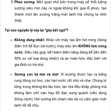
Phun sương:
Một quạt nhỏ bên trong máy sẽ thổi luồng
sương siêu mịn này ra ngoài không khí qua lỗ phun, tạo
thành một làn sương trắng mát lạnh mà chúng ta nhìn
thấy.
Tại sao nguyên lý này lại "gây bất ngờ"?
Không dùng nhiệt:
Khác với máy tạo ẩm hơi nóng (dùng
điện trở để đun sôi nước), máy siêu âm
KHÔNG làm nóng
nước
. Điều này giúp tiết kiệm điện năng đáng kể (lên đến
90% so với loại dùng nhiệt) và an toàn hơn, đặc biệt với
gia đình có trẻ nhỏ.
Sương cực kỳ mịn và mát:
Vì sương được tạo ra bằng
rung động cơ học, các hạt nước rất nhỏ và nhẹ. Chúng lơ
lửng trong không khí lâu hơn, lan tỏa đều khắp phòng mà
không làm ướt sàn hay đồ đạc xung quanh (nếu dùng
đúng cách). Hơi sương khi chạm vào da có cảm giác mát
lạnh rất dễ chịu.