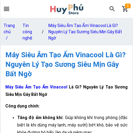
0
Trang
Tin
Máy Siêu Âm Tạo Ẩm Vinacool Là Gì?
chủ
công
/
Nguyên Lý Tạo Sương Siêu Mịn Gây Bất
/
nghệ
Ngờ
Máy Siêu Âm Tạo Ẩm Vinacool Là Gì?
Nguyên Lý Tạo Sương Siêu Mịn Gây
Bất Ngờ
Máy Siêu Âm Tạo Ẩm Vinacool
Là Gì? Nguyên Lý Tạo Sương
Siêu Mịn Gây Bất Ngờ
Công dụng chính:
Tăng độ ẩm không khí:
Giúp không khí trong phòng (đặc
biệt là khi dùng máy lạnh, máy sưởi) bớt khô, bảo vệ sức
khỏe đường hô hấp, làn da và niêm mạc.