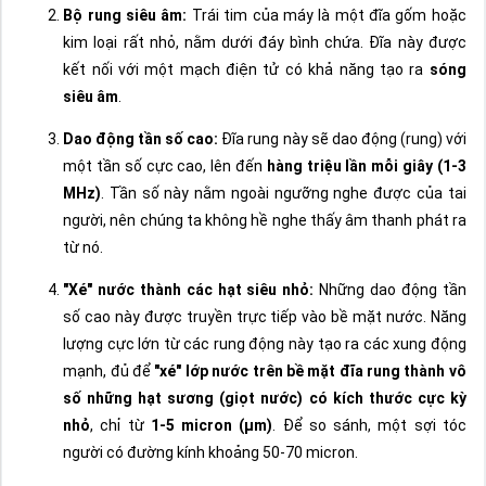
Bộ rung siêu âm:
Trái tim của máy là một đĩa gốm hoặc
kim loại rất nhỏ, nằm dưới đáy bình chứa. Đĩa này được
kết nối với một mạch điện tử có khả năng tạo ra
sóng
siêu âm
.
Dao động tần số cao:
Đĩa rung này sẽ dao động (rung) với
một tần số cực cao, lên đến
hàng triệu lần mỗi giây (1-3
MHz)
. Tần số này nằm ngoài ngưỡng nghe được của tai
người, nên chúng ta không hề nghe thấy âm thanh phát ra
từ nó.
"Xé" nước thành các hạt siêu nhỏ:
Những dao động tần
số cao này được truyền trực tiếp vào bề mặt nước. Năng
lượng cực lớn từ các rung động này tạo ra các xung động
mạnh, đủ để
"xé" lớp nước trên bề mặt đĩa rung thành vô
số những hạt sương (giọt nước) có kích thước cực kỳ
nhỏ
, chỉ từ
1-5 micron (µm)
. Để so sánh, một sợi tóc
người có đường kính khoảng 50-70 micron.