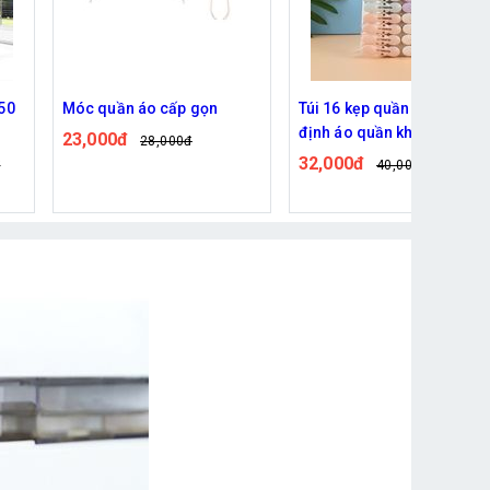
ọn
Túi 16 kẹp quần áo, giúp cố
Combo 10 dụng cụ kẹp
định áo quần khi phơi
nhựa tiện lợi 2023
32,000đ
26,000đ
40,000đ
30,000đ