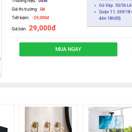
Thương hiệu:
OEM
Gò Vấp: 50/56 Lê
Giá thị trường:
0đ
Quận 11: 269/18 
Tiết kiệm:
-29,000đ
đến 18h00)
29,000đ
Giá bán:
MUA NGAY