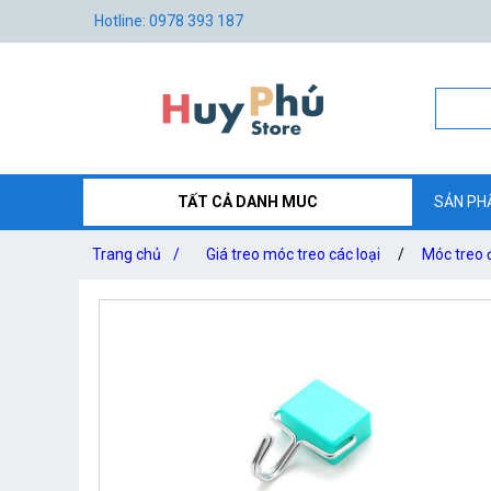
Hotline: 0978 393 187
TẤT CẢ DANH MUC
SẢN PH
Trang chủ
/
Giá treo móc treo các loại
/
Móc treo