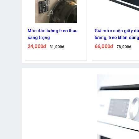
treo thau
Giá móc cuộn giấy dán
Móc dán tường sa
tường, treo khăn dùng
13,000đ
16,000
trong nhà bếp, phòng tắm
66,000đ
00đ
78,000đ