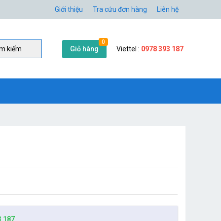
Giới thiệu
Tra cứu đơn hàng
Liên hệ
0
Giỏ hàng
Viettel :
0978 393 187
̀m kiếm
3 187