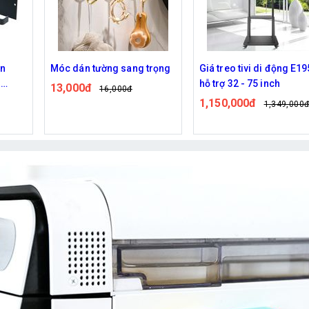
ng trọng
Giá treo tivi di động E1950
Móc quần áo cấp g
hỗ trợ 32 - 75 inch
23,000đ
đ
28,000đ
1,150,000đ
1,349,000đ