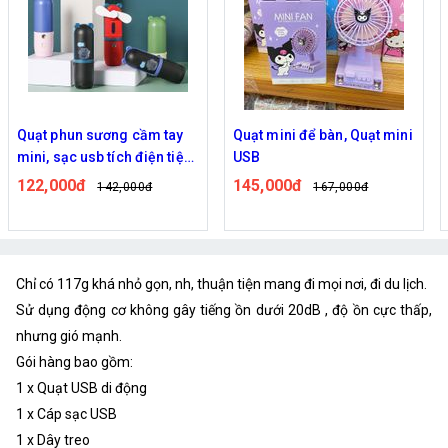
tay
Quạt mini để bàn, Quạt mini
Quạt hơi nước cầm tay s
 tiện
USB
usb
145,000đ
130,000đ
167,000đ
161,000đ
Chỉ có 117g khá nhỏ gọn, nh, thuận tiện mang đi mọi nơi, đi du lịch.
Sử dụng động cơ không gây tiếng ồn dưới 20dB , độ ồn cực thấp,
nhưng gió mạnh.
Gói hàng bao gồm:
1 x Quạt USB di động
1 x Cáp sạc USB
1 x Dây treo