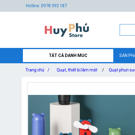
Hotline: 0978 393 187
TẤT CẢ DANH MUC
SẢN PH
Trang chủ
/
Quạt, thiết bị làm mát
/
Quạt phun sươ