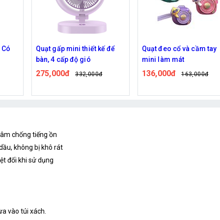
 để
Quạt đeo cổ và cầm tay
Quạt cầm tay di động Qu
mini làm mát
máy tính để bàn
136,000đ
79,000đ
163,000đ
93,000đ
u âm chống tiếng ồn
ầu, không bị khô rát
ệt đối khi sử dụng
ừa vào túi xách.