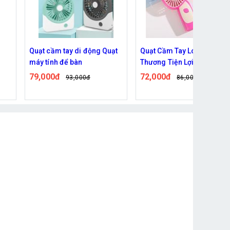
ạt
Quạt Cầm Tay Lotso Dễ
Quạt phun sương cầm tay
Thương Tiện Lợi Kèm Sạc
mini, sạc usb tích điện tiện
Cổng USB
dụng
72,000đ
122,000đ
86,000đ
142,000đ