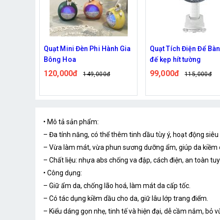
Hành Gia
Quạt Tích Điện Để Bàn Có
Quạt gấp mini thiết kế
đế kẹp hít tường
bàn, 4 cấp độ gió
99,000đ
275,000đ
0đ
115,000đ
332,000đ
• Mô tả sản phẩm:
– Đa tính năng, có thể thêm tinh dầu tùy ý, hoạt động siê
– Vừa làm mát, vừa phun sương dưỡng ẩm, giúp da kiềm d
– Chất liệu: nhựa abs chống va đập, cách điện, an toàn tuy
• Công dụng:
– Giữ ẩm da, chống lão hoá, làm mát da cấp tốc.
– Có tác dụng kiềm dầu cho da, giữ lâu lớp trang điểm.
– Kiểu dáng gọn nhẹ, tinh tế và hiện đại, dễ cầm nắm, bỏ v