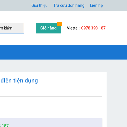
Giới thiệu
Tra cứu đơn hàng
Liên hệ
0
Giỏ hàng
Viettel :
0978 393 187
̀m kiếm
 điện tiện dụng
3 187