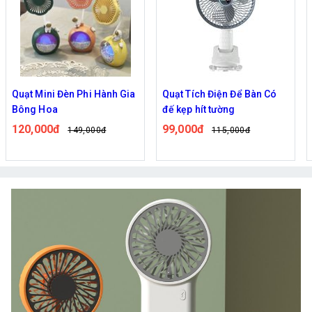
Quạt Mini Đèn Phi Hành Gia
Quạt Tích Điện Để Bàn Có
Bông Hoa
đế kẹp hít tường
120,000đ
99,000đ
149,000đ
115,000đ