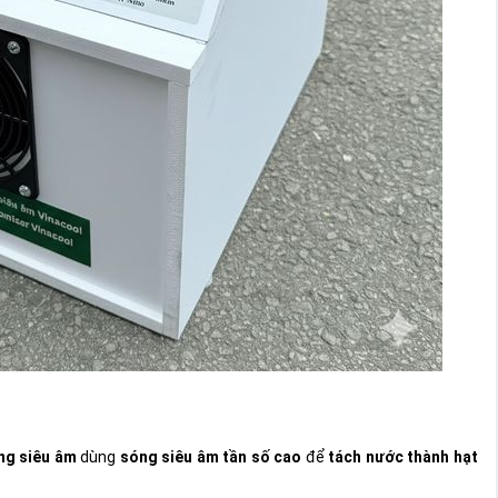
ì
ng siêu âm
dùng
sóng siêu âm tần số cao
để
tách nước thành hạt