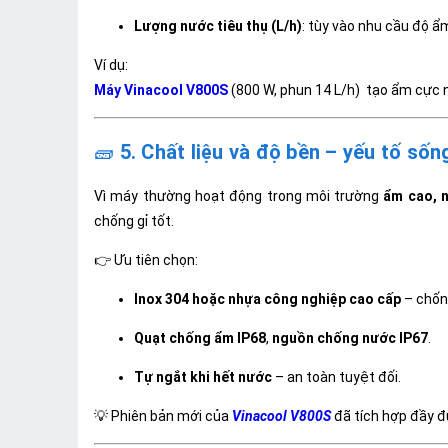
Lượng nước tiêu thụ (L/h)
: tùy vào nhu cầu độ ẩm
Ví dụ:
Máy Vinacool V800S
(800 W, phun 14 L/h) tạo ẩm cực n
🧱
5. Chất liệu và độ bền – yếu tố sốn
Vì máy thường hoạt động trong môi trường
ẩm cao, n
chống gỉ tốt.
👉 Ưu tiên chọn:
Inox 304 hoặc nhựa công nghiệp cao cấp
– chốn
Quạt chống ẩm IP68
,
nguồn chống nước IP67
.
Tự ngắt khi hết nước
– an toàn tuyệt đối.
💡 Phiên bản mới của
Vinacool V800S
đã tích hợp đầy đ