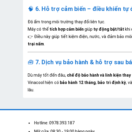
🧠
6. Hỗ trợ cảm biến – điều khiển tự
Độ ẩm trong môi trường thay đổi liên tục.
Máy có thể
tích hợp cảm biến
giúp
tự động bật/tắt
khi
👉 Điều này giúp tiết kiệm điện, nước, và đảm bảo môi
trại nấm
.
🧰
7. Dịch vụ bảo hành & hỗ trợ sau b
Dù máy tốt đến đâu,
chế độ bảo hành và linh kiện thay
Vinacool hiện có
bảo hành 12 tháng
,
bảo trì định kỳ
, v
lâu.
Hotline: 0978.393.187
Mở cửa: 08:30 - 19:00 hàng ngày