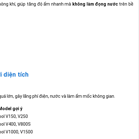
hông khí, giúp tăng độ ẩm nhanh mà
không làm đọng nước
trên bề
 diện tích
uá lớn, gây lãng phí điện, nước và làm ẩm mốc không gian.
Model gợi ý
ool V150, V250
ool V400, V800S
ool V1000, V1500