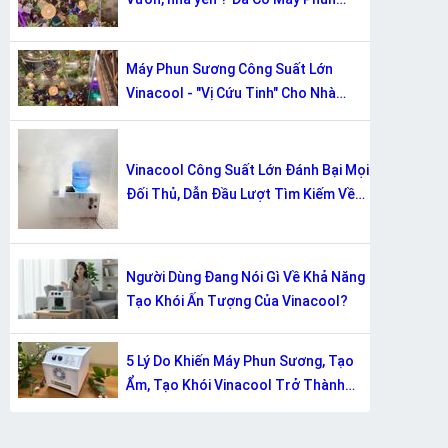
Sương Công Suất Lớn Vinacool!
Máy Phun Sương Công Suất Lớn
Vinacool - "Vị Cứu Tinh" Cho Nhà
Xưởng, Quán Cafe & Sự Kiệni Trời.
Vinacool Công Suất Lớn Đánh Bại Mọi
Đối Thủ, Dẫn Đầu Lượt Tìm Kiếm Về
Giải Pháp Tạo Khói/Ẩm
Người Dùng Đang Nói Gì Về Khả Năng
Tạo Khói Ấn Tượng Của Vinacool?
5 Lý Do Khiến Máy Phun Sương, Tạo
Ẩm, Tạo Khói Vinacool Trở Thành
"Trợ Thủ Đắc Lực" Khó Thay Thế