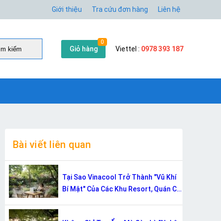
Giới thiệu
Tra cứu đơn hàng
Liên hệ
0
Giỏ hàng
Viettel :
0978 393 187
̀m kiếm
Bài viết liên quan
Tại Sao Vinacool Trở Thành "Vũ Khí
Bí Mật" Của Các Khu Resort, Quán Cà
Phê Sân Vườn?