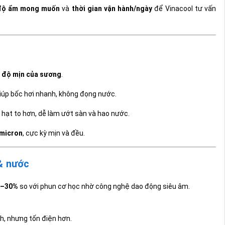
độ ẩm mong muốn
và
thời gian vận hành/ngày
để Vinacool tư vấn
à
độ mịn của sương
.
giúp bốc hơi nhanh, không đọng nước.
hạt to hơn, dễ làm ướt sàn và hao nước.
 micron
, cực kỳ mịn và đều.
& nước
20–30%
so với phun cơ học nhờ công nghệ dao động siêu âm.
h, nhưng tốn điện hơn.