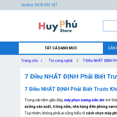
Hotline: 0978 393 187
TẤT CẢ DANH MUC
SẢN 
Trang chủ
/
Tin công nghệ
/
7 Điều NHẤT ĐỊNH Ph
7 Điều NHẤT ĐỊNH Phải Biết Tr
7 Điều NHẤT ĐỊNH Phải Biết Trước K
Trong vài năm gần đây,
máy phun sương siêu âm
trở thà
xưởng sản xuất, trồng nấm, nhà hàng đến phòng serv
Tuy nhiên, không phải ai cũng hiểu rõ
cách chọn máy ph