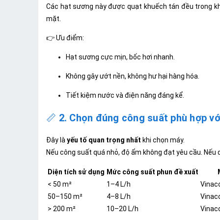
Các hạt sương này được quạt khuếch tán đều trong k
mặt.
👉 Ưu điểm:
Hạt sương cực mịn, bốc hơi nhanh.
Không gây ướt nền, không hư hại hàng hóa.
Tiết kiệm nước và điện năng đáng kể.
📏
2. Chọn đúng công suất phù hợp với
Đây là
yếu tố quan trọng nhất
khi chọn máy.
Nếu công suất quá nhỏ, độ ẩm không đạt yêu cầu. Nếu q
Diện tích sử dụng
Mức công suất phun đề xuất
< 50 m²
1–4 L/h
Vinac
50–150 m²
4–8 L/h
Vinac
> 200 m²
10–20 L/h
Vinac