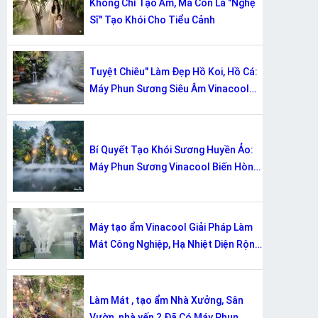
Không Chỉ Tạo Ẩm, Mà Còn Là "Nghệ
Sĩ" Tạo Khói Cho Tiểu Cảnh
Tuyệt Chiêu" Làm Đẹp Hồ Koi, Hồ Cá:
Máy Phun Sương Siêu Âm Vinacool
Tạo Khói Sương Mù Mịt
Bí Quyết Tạo Khói Sương Huyền Ảo:
Máy Phun Sương Vinacool Biến Hòn
Non Bộ Thành Cổ Tích
Máy tạo ẩm Vinacool Giải Pháp Làm
Mát Công Nghiệp, Hạ Nhiệt Diện Rộng
Chưa Từng Có!
Làm Mát , tạo ẩm Nhà Xưởng, Sân
Vườn, nhà yến ? Đã Có Máy Phun