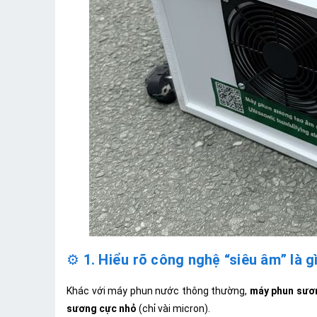
⚙️
1. Hiểu rõ công nghệ “siêu âm” là g
Khác với máy phun nước thông thường,
máy phun sươ
sương cực nhỏ
(chỉ vài micron).